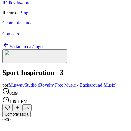
Rádios In-store
Recursos
Blog
Central de ajuda
Contacto
Voltar ao catálogo
Sport Inspiration - 3
por
MuswayStudio (Royalty Free Music - Background Music)
0:39
139 BPM
Comprar faixa
0:00