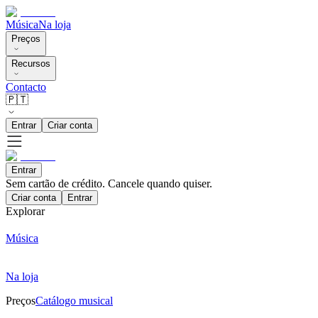
Música
Na loja
Preços
Recursos
Contacto
🇵🇹
Entrar
Criar conta
Entrar
Sem cartão de crédito. Cancele quando quiser.
Criar conta
Entrar
Explorar
Música
Na loja
Preços
Catálogo musical