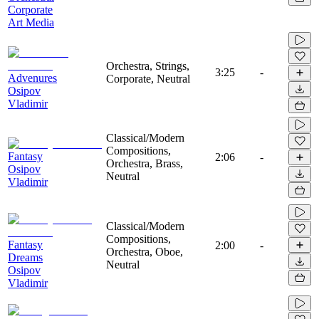
Corporate
Art Media
Orchestra, Strings,
3:25
-
Advenures
Corporate, Neutral
Osipov
Vladimir
Classical/Modern
Compositions,
Fantasy
2:06
-
Orchestra, Brass,
Osipov
Neutral
Vladimir
Classical/Modern
Compositions,
Fantasy
2:00
-
Orchestra, Oboe,
Dreams
Neutral
Osipov
Vladimir