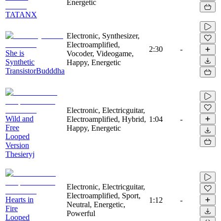
Energetic
TATANX
Electronic, Synthesizer,
Electroamplified,
2:30
-
She is
Vocoder, Videogame,
Synthetic
Happy, Energetic
TransistorBudddha
Electronic, Electricguitar,
Wild and
Electroamplified, Hybrid,
1:04
-
Free
Happy, Energetic
Looped
Version
Thesieryj
Electronic, Electricguitar,
Electroamplified, Sport,
Hearts in
1:12
-
Neutral, Energetic,
Fire
Powerful
Looped