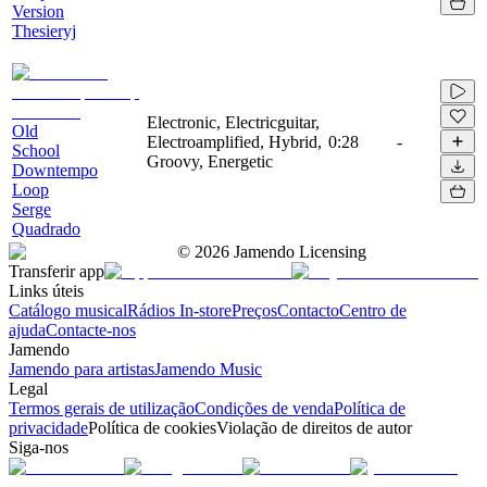
Version
Thesieryj
Electronic, Electricguitar,
Old
Electroamplified, Hybrid,
0:28
-
School
Groovy, Energetic
Downtempo
Loop
Serge
Quadrado
©
2026
Jamendo Licensing
Transferir app
Links úteis
Catálogo musical
Rádios In-store
Preços
Contacto
Centro de
ajuda
Contacte-nos
Jamendo
Jamendo para artistas
Jamendo Music
Legal
Termos gerais de utilização
Condições de venda
Política de
privacidade
Política de cookies
Violação de direitos de autor
Siga-nos