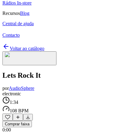
Rádios In-store
Recursos
Blog
Central de ajuda
Contacto
Voltar ao catálogo
Lets Rock It
por
AudioSphere
electronic
1:34
108 BPM
Comprar faixa
0:00