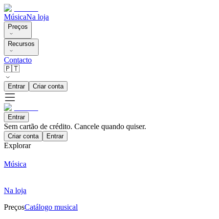
Música
Na loja
Preços
Recursos
Contacto
🇵🇹
Entrar
Criar conta
Entrar
Sem cartão de crédito. Cancele quando quiser.
Criar conta
Entrar
Explorar
Música
Na loja
Preços
Catálogo musical