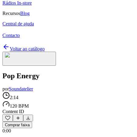
Rádios In-store
Recursos
Blog
Central de ajuda
Contacto
Voltar ao catálogo
Pop Energy
por
Soundatelier
2:14
120 BPM
Content ID
Comprar faixa
0:00