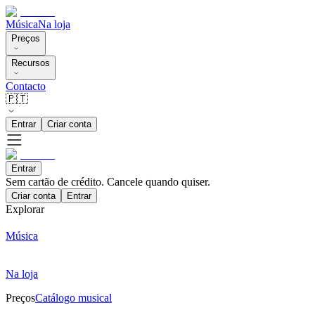
Música
Na loja
Preços
Recursos
Contacto
🇵🇹
Entrar
Criar conta
Entrar
Sem cartão de crédito. Cancele quando quiser.
Criar conta
Entrar
Explorar
Música
Na loja
Preços
Catálogo musical