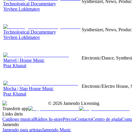
Synthesizer, News, Producti
Technological Documentary
Yevhen Lokhmatov
Synthesizer, News, Producti
Technological Documentary
Yevhen Lokhmatov
Electronic/Dance, Synthesi
Marvel | House Music
Praz Khanal
Electronic/Electro House, 
Mocha | Slap House Music
Praz Khanal
©
2026
Jamendo Licensing
Transferir app
Links úteis
Catálogo musical
Rádios In-store
Preços
Contacto
Centro de ajuda
Conta
Jamendo
Jamendo para artistas
Jamendo Music