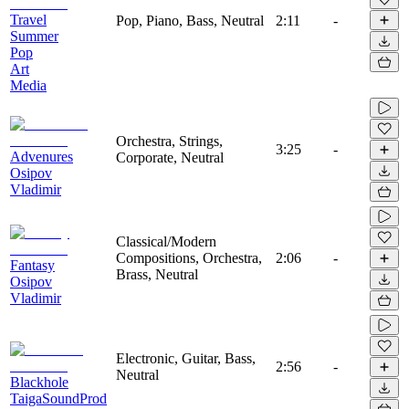
Travel
Pop, Piano, Bass, Neutral
2:11
-
Summer
Pop
Art
Media
Orchestra, Strings,
3:25
-
Advenures
Corporate, Neutral
Osipov
Vladimir
Classical/Modern
Compositions, Orchestra,
2:06
-
Fantasy
Brass, Neutral
Osipov
Vladimir
Electronic, Guitar, Bass,
2:56
-
Neutral
Blackhole
TaigaSoundProd