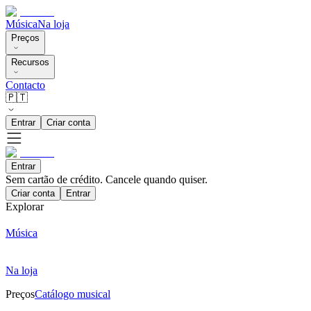
Música
Na loja
Preços
Recursos
Contacto
🇵🇹
Entrar
Criar conta
Entrar
Sem cartão de crédito. Cancele quando quiser.
Criar conta
Entrar
Explorar
Música
Na loja
Preços
Catálogo musical