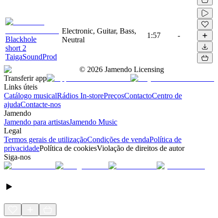
Electronic, Guitar, Bass,
1:57
-
Blackhole
Neutral
short 2
TaigaSoundProd
©
2026
Jamendo Licensing
Transferir app
Links úteis
Catálogo musical
Rádios In-store
Preços
Contacto
Centro de
ajuda
Contacte-nos
Jamendo
Jamendo para artistas
Jamendo Music
Legal
Termos gerais de utilização
Condições de venda
Política de
privacidade
Política de cookies
Violação de direitos de autor
Siga-nos