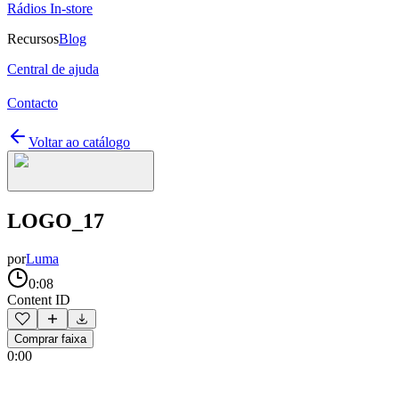
Rádios In-store
Recursos
Blog
Central de ajuda
Contacto
Voltar ao catálogo
LOGO_17
por
Luma
0:08
Content ID
Comprar faixa
0:00