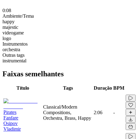
0:08
Ambiente/Tema
happy
majestic
videogame
logo
Instrumentos
orchestra
Outras tags
instrumental
Faixas semelhantes
Título
Tags
Duração
BPM
Classical/Modern
Pirates
Compositions,
2:06
-
Fanfare
Orchestra, Brass, Happy
Osipov
Vladimir