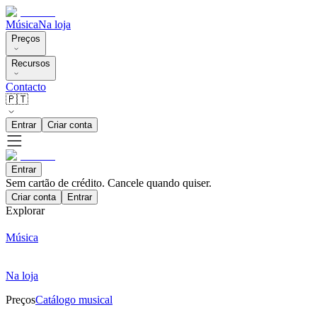
Música
Na loja
Preços
Recursos
Contacto
🇵🇹
Entrar
Criar conta
Entrar
Sem cartão de crédito. Cancele quando quiser.
Criar conta
Entrar
Explorar
Música
Na loja
Preços
Catálogo musical