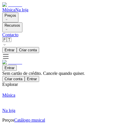
Música
Na loja
Preços
Recursos
Contacto
🇵🇹
Entrar
Criar conta
Entrar
Sem cartão de crédito. Cancele quando quiser.
Criar conta
Entrar
Explorar
Música
Na loja
Preços
Catálogo musical