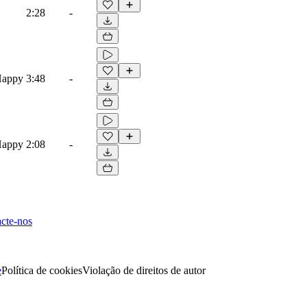
2:28
-
Happy
3:48
-
Happy
2:08
-
cte-nos
e
Política de cookies
Violação de direitos de autor