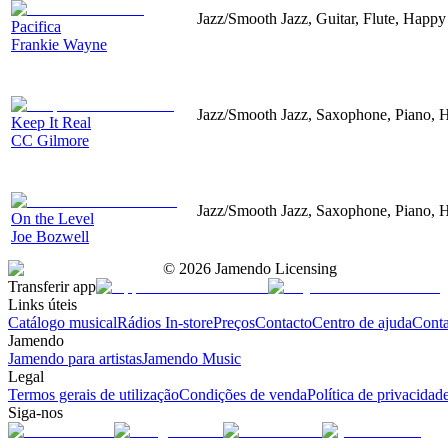
Jazz/Smooth Jazz, Guitar, Flute, Happy
Pacifica
Frankie Wayne
Jazz/Smooth Jazz, Saxophone, Piano, 
Keep It Real
CC Gilmore
Jazz/Smooth Jazz, Saxophone, Piano, 
On the Level
Joe Bozwell
©
2026
Jamendo Licensing
Transferir app
Links úteis
Catálogo musical
Rádios In-store
Preços
Contacto
Centro de ajuda
Conta
Jamendo
Jamendo para artistas
Jamendo Music
Legal
Termos gerais de utilização
Condições de venda
Política de privacidad
Siga-nos