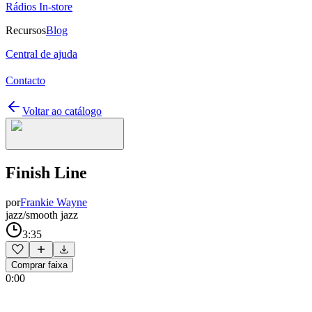
Rádios In-store
Recursos
Blog
Central de ajuda
Contacto
Voltar ao catálogo
Finish Line
por
Frankie Wayne
jazz/smooth jazz
3:35
Comprar faixa
0:00