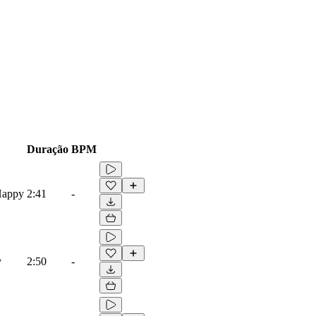
Duração
BPM
Happy
2:41
-
y
2:50
-