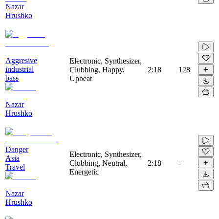
Nazar
Hrushko
Aggresive
Electronic, Synthesizer,
industrial
Clubbing, Happy,
2:18
128
bass
Upbeat
Nazar
Hrushko
Danger
Electronic, Synthesizer,
Asia
Clubbing, Neutral,
2:18
-
Travel
Energetic
Nazar
Hrushko