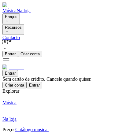
Música
Na loja
Preços
Recursos
Contacto
🇵🇹
Entrar
Criar conta
Entrar
Sem cartão de crédito. Cancele quando quiser.
Criar conta
Entrar
Explorar
Música
Na loja
Preços
Catálogo musical