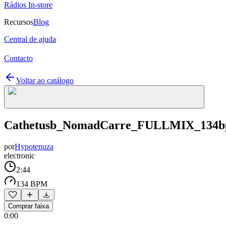
Rádios In-store
Recursos
Blog
Central de ajuda
Contacto
Voltar ao catálogo
Cathetusb_NomadCarre_FULLMIX_134
por
Hypotenuza
electronic
2:44
134 BPM
Comprar faixa
0:00