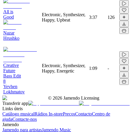
All is
Electronic, Synthesizer,
Good
3:37
126
Happy, Upbeat
Nazar
Hrushko
Creative
Electronic, Synthesizer,
1:09
-
Future
Happy, Energetic
Bass Edit
8
Yevhen
Lokhmatov
©
2026
Jamendo Licensing
Transferir app
Links úteis
Catálogo musical
Rádios In-store
Preços
Contacto
Centro de
ajuda
Contacte-nos
Jamendo
Jamendo para artistas
Jamendo Music