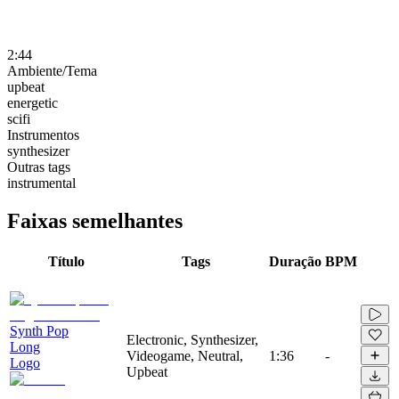
2:44
Ambiente/Tema
upbeat
energetic
scifi
Instrumentos
synthesizer
Outras tags
instrumental
Faixas semelhantes
Título
Tags
Duração
BPM
Synth Pop
Electronic, Synthesizer,
Long
Videogame, Neutral,
1:36
-
Logo
Upbeat