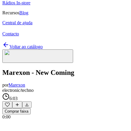
Rádios In-store
Recursos
Blog
Central de ajuda
Contacto
Voltar ao catálogo
Marexon - New Coming
por
Marexon
electronic/techno
6:03
Comprar faixa
0:00