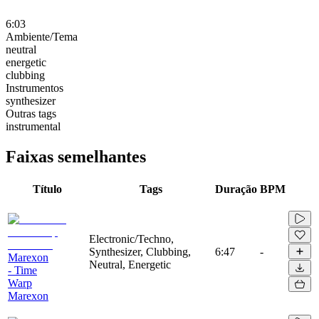
6:03
Ambiente/Tema
neutral
energetic
clubbing
Instrumentos
synthesizer
Outras tags
instrumental
Faixas semelhantes
Título
Tags
Duração
BPM
Electronic/Techno,
Synthesizer, Clubbing,
6:47
-
Marexon
Neutral, Energetic
- Time
Warp
Marexon