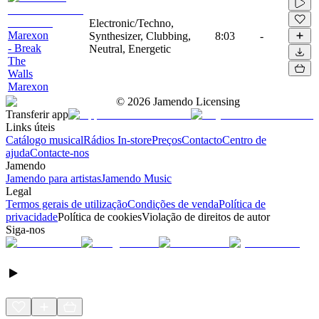
Electronic/Techno,
Marexon
Synthesizer, Clubbing,
8:03
-
- Break
Neutral, Energetic
The
Walls
Marexon
©
2026
Jamendo Licensing
Transferir app
Links úteis
Catálogo musical
Rádios In-store
Preços
Contacto
Centro de
ajuda
Contacte-nos
Jamendo
Jamendo para artistas
Jamendo Music
Legal
Termos gerais de utilização
Condições de venda
Política de
privacidade
Política de cookies
Violação de direitos de autor
Siga-nos