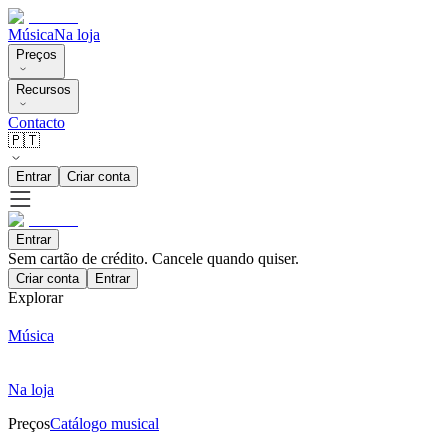
Música
Na loja
Preços
Recursos
Contacto
🇵🇹
Entrar
Criar conta
Entrar
Sem cartão de crédito. Cancele quando quiser.
Criar conta
Entrar
Explorar
Música
Na loja
Preços
Catálogo musical