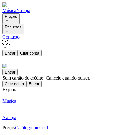
Música
Na loja
Preços
Recursos
Contacto
🇵🇹
Entrar
Criar conta
Entrar
Sem cartão de crédito. Cancele quando quiser.
Criar conta
Entrar
Explorar
Música
Na loja
Preços
Catálogo musical