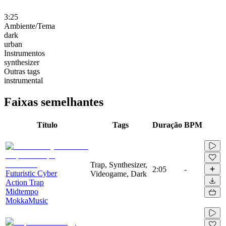
3:25
Ambiente/Tema
dark
urban
Instrumentos
synthesizer
Outras tags
instrumental
Faixas semelhantes
Título
Tags
Duração
BPM
Trap, Synthesizer,
2:05
-
Futuristic Cyber
Videogame, Dark
Action Trap
Midtempo
MokkaMusic