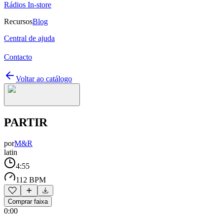
Rádios In-store
Recursos
Blog
Central de ajuda
Contacto
Voltar ao catálogo
PARTIR
por
M&R
latin
4:55
112 BPM
Comprar faixa
0:00