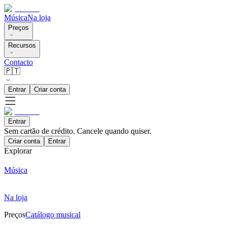
Música
Na loja
Preços
Recursos
Contacto
🇵🇹
Entrar
Criar conta
Entrar
Sem cartão de crédito. Cancele quando quiser.
Criar conta
Entrar
Explorar
Música
Na loja
Preços
Catálogo musical