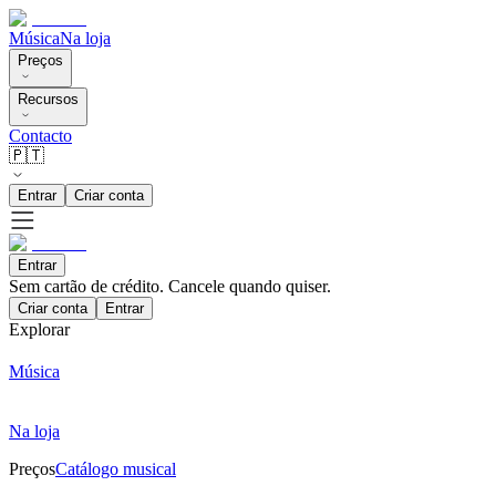
Música
Na loja
Preços
Recursos
Contacto
🇵🇹
Entrar
Criar conta
Entrar
Sem cartão de crédito. Cancele quando quiser.
Criar conta
Entrar
Explorar
Música
Na loja
Preços
Catálogo musical