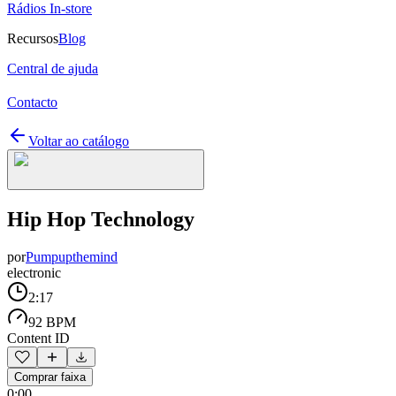
Rádios In-store
Recursos
Blog
Central de ajuda
Contacto
Voltar ao catálogo
Hip Hop Technology
por
Pumpupthemind
electronic
2:17
92 BPM
Content ID
Comprar faixa
0:00