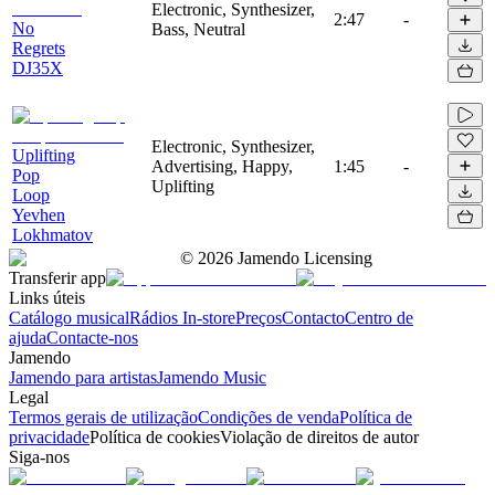
Electronic, Synthesizer,
2:47
-
No
Bass, Neutral
Regrets
DJ35X
Electronic, Synthesizer,
Uplifting
Advertising, Happy,
1:45
-
Pop
Uplifting
Loop
Yevhen
Lokhmatov
©
2026
Jamendo Licensing
Transferir app
Links úteis
Catálogo musical
Rádios In-store
Preços
Contacto
Centro de
ajuda
Contacte-nos
Jamendo
Jamendo para artistas
Jamendo Music
Legal
Termos gerais de utilização
Condições de venda
Política de
privacidade
Política de cookies
Violação de direitos de autor
Siga-nos