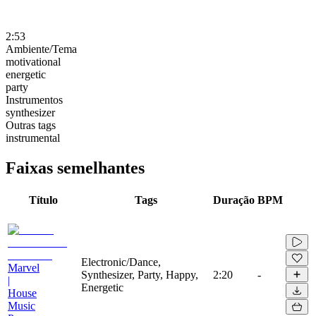
2:53
Ambiente/Tema
motivational
energetic
party
Instrumentos
synthesizer
Outras tags
instrumental
Faixas semelhantes
Título
Tags
Duração
BPM
Electronic/Dance,
Marvel
Synthesizer, Party, Happy,
2:20
-
|
Energetic
House
Music