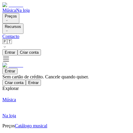
Música
Na loja
Preços
Recursos
Contacto
🇵🇹
Entrar
Criar conta
Entrar
Sem cartão de crédito. Cancele quando quiser.
Criar conta
Entrar
Explorar
Música
Na loja
Preços
Catálogo musical