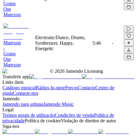
Going
Out
Marexon
Electronic/Dance, Drums,
Marexon
Synthesizer, Happy,
5:46
-
-
Energetic
Going
Out
Marexon
©
2026
Jamendo Licensing
Transferir app
Links úteis
Catálogo musical
Rádios In-store
Preços
Contacto
Centro de
ajuda
Contacte-nos
Jamendo
Jamendo para artistas
Jamendo Music
Legal
Termos gerais de utilização
Condições de venda
Política de
privacidade
Política de cookies
Violação de direitos de autor
Siga-nos