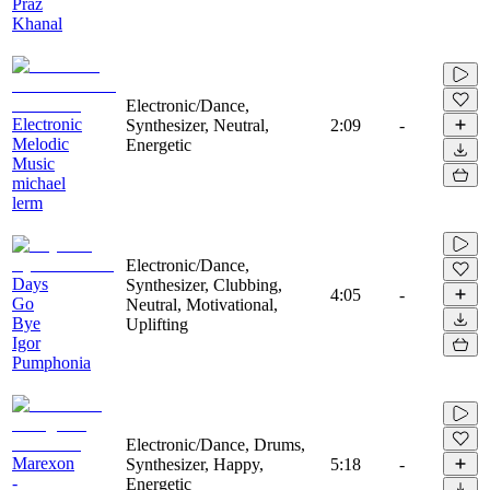
Praz
Khanal
Electronic/Dance,
Electronic
Synthesizer, Neutral,
2:09
-
Melodic
Energetic
Music
michael
lerm
Electronic/Dance,
Days
Synthesizer, Clubbing,
4:05
-
Go
Neutral, Motivational,
Bye
Uplifting
Igor
Pumphonia
Electronic/Dance, Drums,
Marexon
Synthesizer, Happy,
5:18
-
-
Energetic