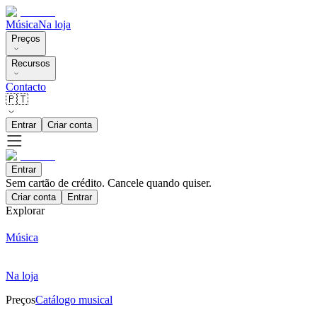
Música
Na loja
Preços
Recursos
Contacto
🇵🇹
Entrar
Criar conta
Entrar
Sem cartão de crédito. Cancele quando quiser.
Criar conta
Entrar
Explorar
Música
Na loja
Preços
Catálogo musical