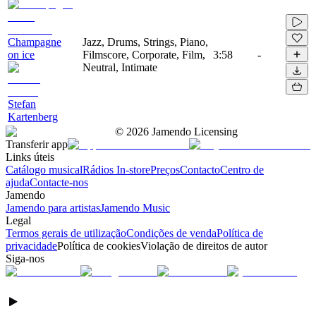
Champagne
Jazz, Drums, Strings, Piano,
on ice
Filmscore, Corporate, Film,
3:58
-
Neutral, Intimate
Stefan
Kartenberg
©
2026
Jamendo Licensing
Transferir app
Links úteis
Catálogo musical
Rádios In-store
Preços
Contacto
Centro de
ajuda
Contacte-nos
Jamendo
Jamendo para artistas
Jamendo Music
Legal
Termos gerais de utilização
Condições de venda
Política de
privacidade
Política de cookies
Violação de direitos de autor
Siga-nos