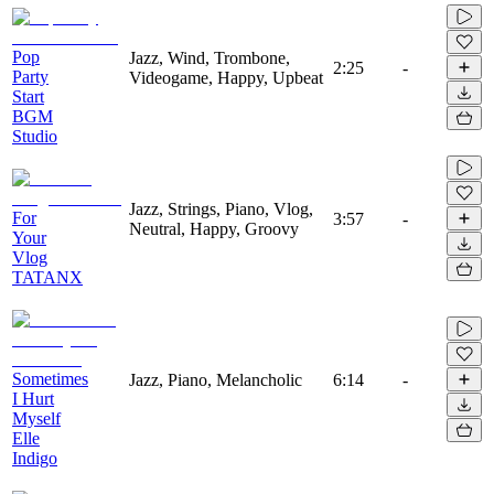
Pop
Jazz, Wind, Trombone,
2:25
-
Party
Videogame, Happy, Upbeat
Start
BGM
Studio
Jazz, Strings, Piano, Vlog,
For
3:57
-
Neutral, Happy, Groovy
Your
Vlog
TATANX
Sometimes
Jazz, Piano, Melancholic
6:14
-
I Hurt
Myself
Elle
Indigo