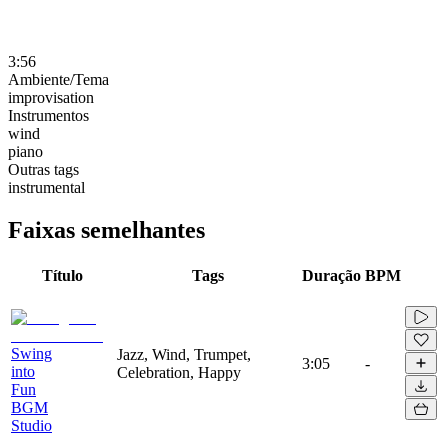
3:56
Ambiente/Tema
improvisation
Instrumentos
wind
piano
Outras tags
instrumental
Faixas semelhantes
Título
Tags
Duração
BPM
Swing
Jazz, Wind, Trumpet,
3:05
-
into
Celebration, Happy
Fun
BGM
Studio