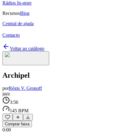
Rádios In-store
Recursos
Blog
Central de ajuda
Contacto
Voltar ao catálogo
Archipel
por
Régis V. Gronoff
jazz
3:56
145 BPM
Comprar faixa
0:00