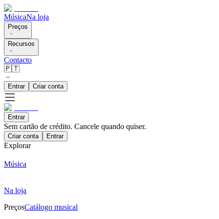
Música
Na loja
Preços
Recursos
Contacto
🇵🇹
Entrar
Criar conta
Entrar
Sem cartão de crédito. Cancele quando quiser.
Criar conta
Entrar
Explorar
Música
Na loja
Preços
Catálogo musical