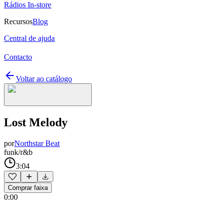
Rádios In-store
Recursos
Blog
Central de ajuda
Contacto
Voltar ao catálogo
Lost Melody
por
Northstar Beat
funk/r&b
3:04
Comprar faixa
0:00