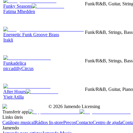
Funk/R&B, Guitar, String
Funky Seasons
Fatima Mhedden
Funk/R&B, Strings, Bass
Energetic Funk Groove Brass
Irakli
Funk/R&B, Strings, Bass,
Funkadelica
piccadillyCircus
Funk/R&B, Guitar, Piano
After Hours
Yigit Atilla
©
2026
Jamendo Licensing
Transferir app
Links úteis
Catálogo musical
Rádios In-store
Preços
Contacto
Centro de ajuda
Conta
Jamendo