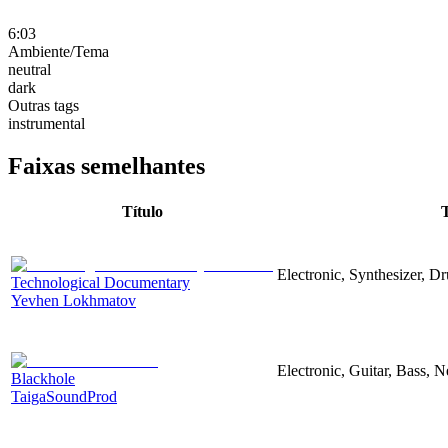
6:03
Ambiente/Tema
neutral
dark
Outras tags
instrumental
Faixas semelhantes
Título
Electronic, Synthesizer, D
Technological Documentary
Yevhen Lokhmatov
Electronic, Guitar, Bass, N
Blackhole
TaigaSoundProd