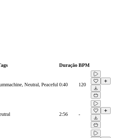
Tags
Duração
BPM
rummachine, Neutral, Peaceful
0:40
120
eutral
2:56
-