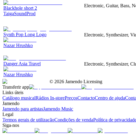
Electronic, Guitar, Bass, N
Blackhole short 2
TaigaSoundProd
Synth Pop Long Logo
Electronic, Synthesizer, V
Nazar Hrushko
Danger Asia Travel
Electronic, Synthesizer, Cl
Nazar Hrushko
©
2026
Jamendo Licensing
Transferir app
Links úteis
Catálogo musical
Rádios In-store
Preços
Contacto
Centro de ajuda
Conta
Jamendo
Jamendo para artistas
Jamendo Music
Legal
Termos gerais de utilização
Condições de venda
Política de privacidad
Siga-nos