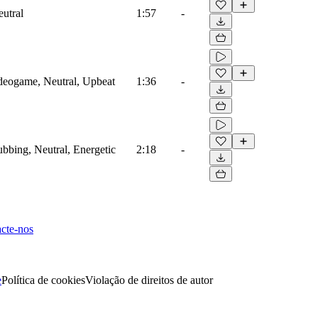
eutral
1:57
-
ideogame, Neutral, Upbeat
1:36
-
ubbing, Neutral, Energetic
2:18
-
cte-nos
e
Política de cookies
Violação de direitos de autor