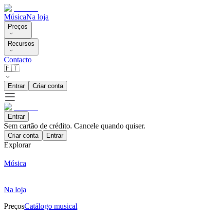
Música
Na loja
Preços
Recursos
Contacto
🇵🇹
Entrar
Criar conta
Entrar
Sem cartão de crédito. Cancele quando quiser.
Criar conta
Entrar
Explorar
Música
Na loja
Preços
Catálogo musical