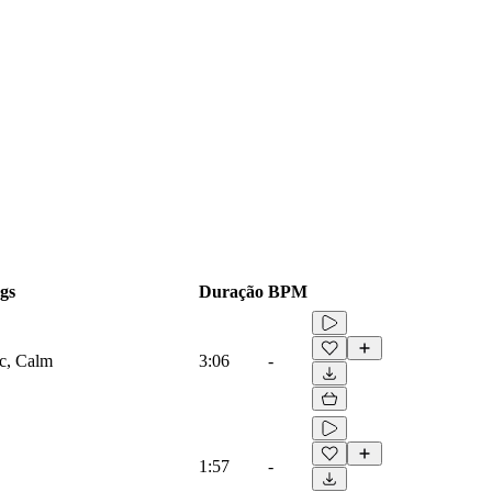
gs
Duração
BPM
ic, Calm
3:06
-
1:57
-