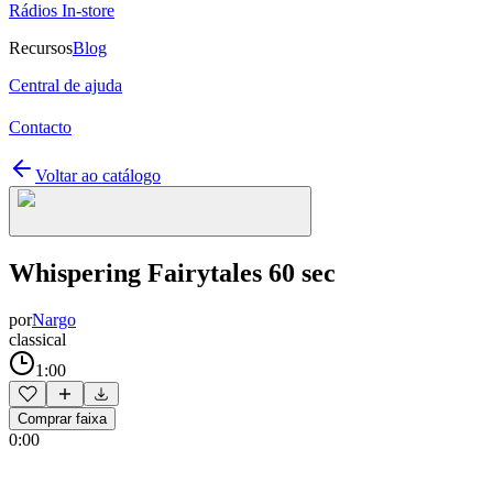
Rádios In-store
Recursos
Blog
Central de ajuda
Contacto
Voltar ao catálogo
Whispering Fairytales 60 sec
por
Nargo
classical
1:00
Comprar faixa
0:00