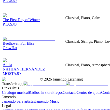
PTASJO
Classical, Piano, Calm
The First Day of Winter
PTASJO
Classical, Strings, Piano, L
Beethoven Fur Elise
CrowHat
Alicia
Classical, Piano, Atmospher
NATHAN HERNÁNDEZ
MOSTAJO
©
2026
Jamendo Licensing
Transferir app
Links úteis
Catálogo musical
Rádios In-store
Preços
Contacto
Centro de ajuda
Conta
Jamendo
Jamendo para artistas
Jamendo Music
Legal