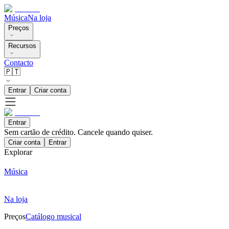
Música
Na loja
Preços
Recursos
Contacto
🇵🇹
Entrar
Criar conta
Entrar
Sem cartão de crédito. Cancele quando quiser.
Criar conta
Entrar
Explorar
Música
Na loja
Preços
Catálogo musical