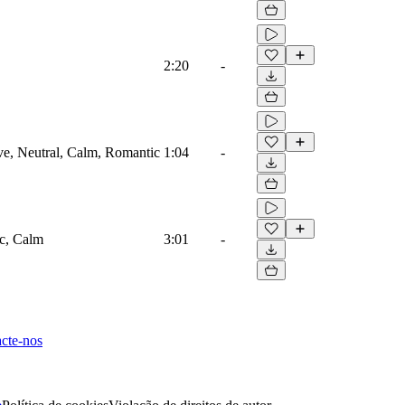
2:20
-
ove, Neutral, Calm, Romantic
1:04
-
ic, Calm
3:01
-
cte-nos