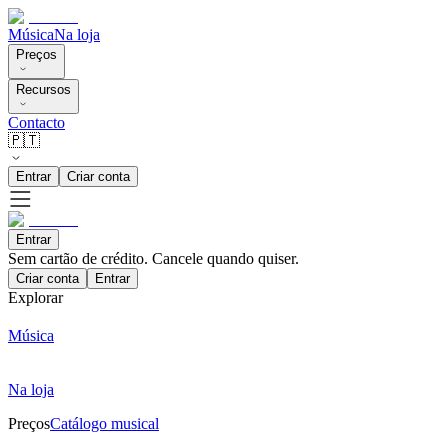
Música
Na loja
Preços
Recursos
Contacto
🇵🇹
Entrar
Criar conta
Entrar
Sem cartão de crédito. Cancele quando quiser.
Criar conta
Entrar
Explorar
Música
Na loja
Preços
Catálogo musical