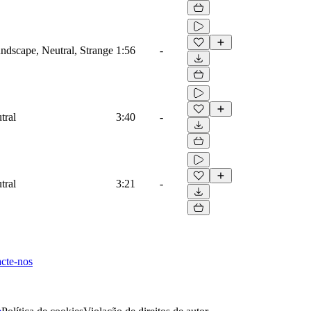
dscape, Neutral, Strange
1:56
-
tral
3:40
-
tral
3:21
-
cte-nos