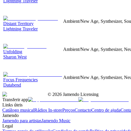
Lightning Traveler
Ambient/New Age, Synthesizer, Soun
Distant Territory
Lightning Traveler
Ambient/New Age, Synthesizer, Neu
Unfolding
Sharon West
Ambient/New Age, Synthesizer, Neu
Focus Frequencies
Databend
©
2026
Jamendo Licensing
Transferir app
Links úteis
Catálogo musical
Rádios In-store
Preços
Contacto
Centro de ajuda
Conta
Jamendo
Jamendo para artistas
Jamendo Music
Legal