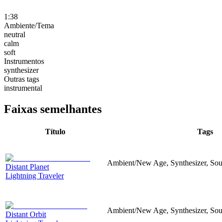
1:38
Ambiente/Tema
neutral
calm
soft
Instrumentos
synthesizer
Outras tags
instrumental
Faixas semelhantes
Título
Tags
Ambient/New Age, Synthesizer, Sou
Distant Planet
Lightning Traveler
Ambient/New Age, Synthesizer, Sou
Distant Orbit