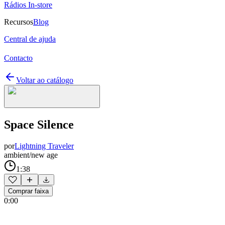
Rádios In-store
Recursos
Blog
Central de ajuda
Contacto
Voltar ao catálogo
Space Silence
por
Lightning Traveler
ambient/new age
1:38
Comprar faixa
0:00