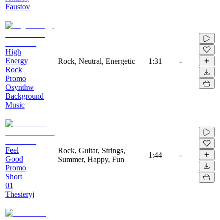
Faustov
High
Energy
Rock, Neutral, Energetic
1:31
-
Rock
Promo
Osynthw
Background
Music
Feel
Rock, Guitar, Strings,
1:44
-
Good
Summer, Happy, Fun
Promo
Short
01
Thesieryj