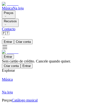
Música
Na loja
Preços
Recursos
Contacto
🇵🇹
Entrar
Criar conta
Entrar
Sem cartão de crédito. Cancele quando quiser.
Criar conta
Entrar
Explorar
Música
Na loja
Preços
Catálogo musical