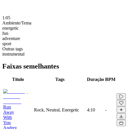
1:05
Ambiente/Tema
energetic
fun
adventure
sport
Outras tags
instrumental
Faixas semelhantes
Título
Tags
Duração
BPM
Run
Rock, Neutral, Energetic
4:10
-
Away
With
You
Andrey