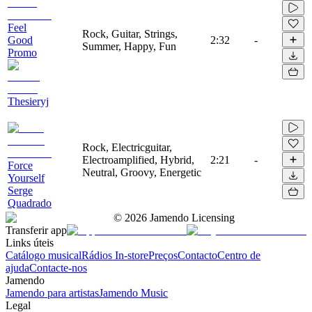
Feel
Rock, Guitar, Strings,
Good
2:32
-
Summer, Happy, Fun
Promo
Thesieryj
Rock, Electricguitar,
Electroamplified, Hybrid,
2:21
-
Force
Neutral, Groovy, Energetic
Yourself
Serge
Quadrado
©
2026
Jamendo Licensing
Transferir app
Links úteis
Catálogo musical
Rádios In-store
Preços
Contacto
Centro de
ajuda
Contacte-nos
Jamendo
Jamendo para artistas
Jamendo Music
Legal