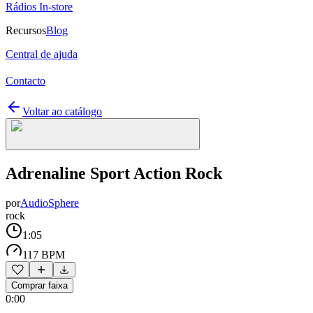
Rádios In-store
Recursos
Blog
Central de ajuda
Contacto
Voltar ao catálogo
Adrenaline Sport Action Rock
por
AudioSphere
rock
1:05
117 BPM
Comprar faixa
0:00