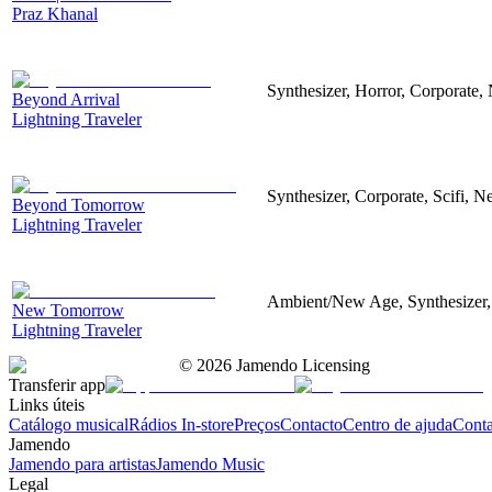
Praz Khanal
Synthesizer, Horror, Corporate, 
Beyond Arrival
Lightning Traveler
Synthesizer, Corporate, Scifi, N
Beyond Tomorrow
Lightning Traveler
Ambient/New Age, Synthesizer, 
New Tomorrow
Lightning Traveler
©
2026
Jamendo Licensing
Transferir app
Links úteis
Catálogo musical
Rádios In-store
Preços
Contacto
Centro de ajuda
Conta
Jamendo
Jamendo para artistas
Jamendo Music
Legal