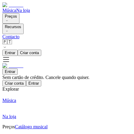
Música
Na loja
Preços
Recursos
Contacto
🇵🇹
Entrar
Criar conta
Entrar
Sem cartão de crédito. Cancele quando quiser.
Criar conta
Entrar
Explorar
Música
Na loja
Preços
Catálogo musical