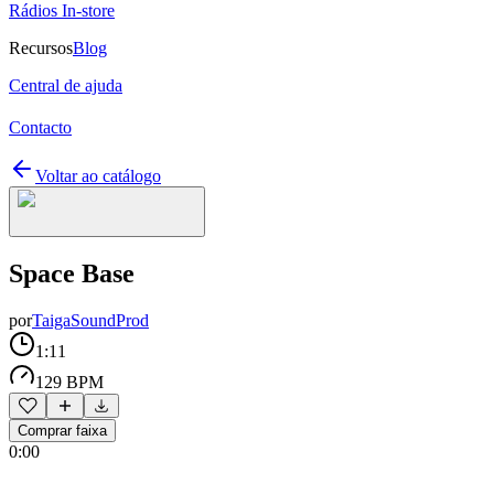
Rádios In-store
Recursos
Blog
Central de ajuda
Contacto
Voltar ao catálogo
Space Base
por
TaigaSoundProd
1:11
129 BPM
Comprar faixa
0:00