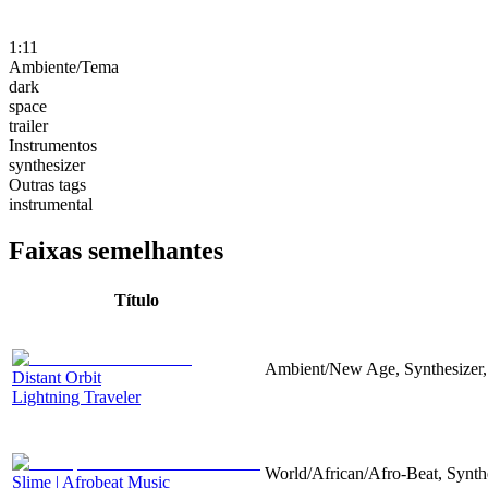
1:11
Ambiente/Tema
dark
space
trailer
Instrumentos
synthesizer
Outras tags
instrumental
Faixas semelhantes
Título
Ambient/New Age, Synthesizer,
Distant Orbit
Lightning Traveler
World/African/Afro-Beat, Synth
Slime | Afrobeat Music