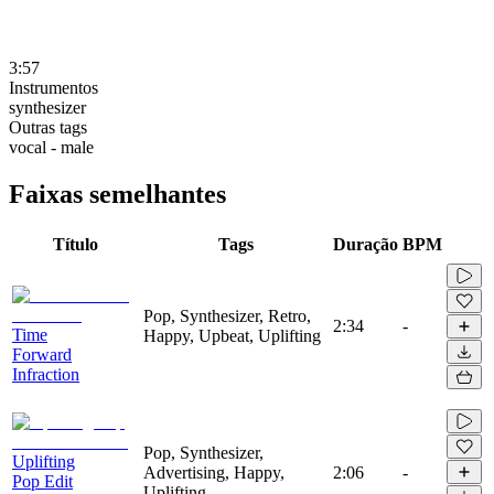
3:57
Instrumentos
synthesizer
Outras tags
vocal - male
Faixas semelhantes
Título
Tags
Duração
BPM
Pop, Synthesizer, Retro,
2:34
-
Time
Happy, Upbeat, Uplifting
Forward
Infraction
Pop, Synthesizer,
Uplifting
Advertising, Happy,
2:06
-
Pop Edit
Uplifting