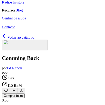
Rádios In-store
Recursos
Blog
Central de ajuda
Contacto
Voltar ao catálogo
Comming Back
por
Ed Napoli
pop
3:57
115 BPM
Comprar faixa
0:00