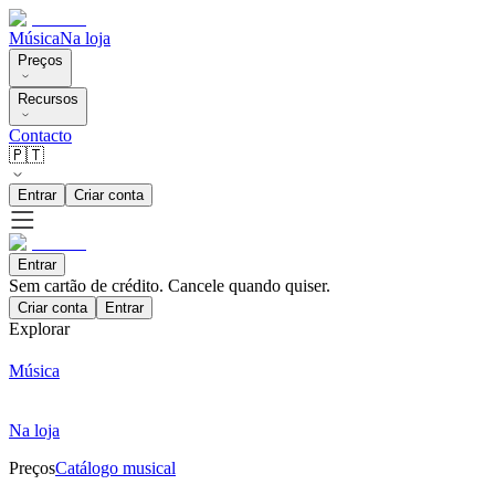
Música
Na loja
Preços
Recursos
Contacto
🇵🇹
Entrar
Criar conta
Entrar
Sem cartão de crédito. Cancele quando quiser.
Criar conta
Entrar
Explorar
Música
Na loja
Preços
Catálogo musical