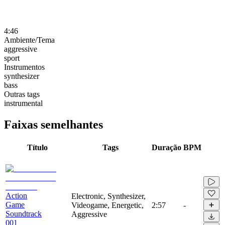
4:46
Ambiente/Tema
aggressive
sport
Instrumentos
synthesizer
bass
Outras tags
instrumental
Faixas semelhantes
Título
Tags
Duração
BPM
Action
Electronic, Synthesizer,
Game
Videogame, Energetic,
2:57
-
Soundtrack
Aggressive
001