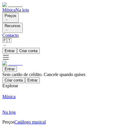
Música
Na loja
Preços
Recursos
Contacto
🇵🇹
Entrar
Criar conta
Entrar
Sem cartão de crédito. Cancele quando quiser.
Criar conta
Entrar
Explorar
Música
Na loja
Preços
Catálogo musical