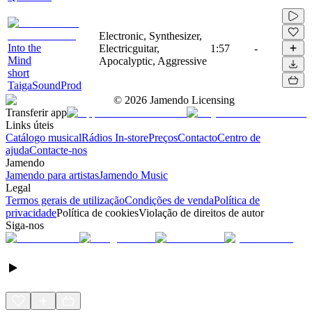
Electronic, Synthesizer,
Into the
Electricguitar,
1:57
-
Mind
Apocalyptic, Aggressive
short
TaigaSoundProd
©
2026
Jamendo Licensing
Transferir app
Links úteis
Catálogo musical
Rádios In-store
Preços
Contacto
Centro de
ajuda
Contacte-nos
Jamendo
Jamendo para artistas
Jamendo Music
Legal
Termos gerais de utilização
Condições de venda
Política de
privacidade
Política de cookies
Violação de direitos de autor
Siga-nos