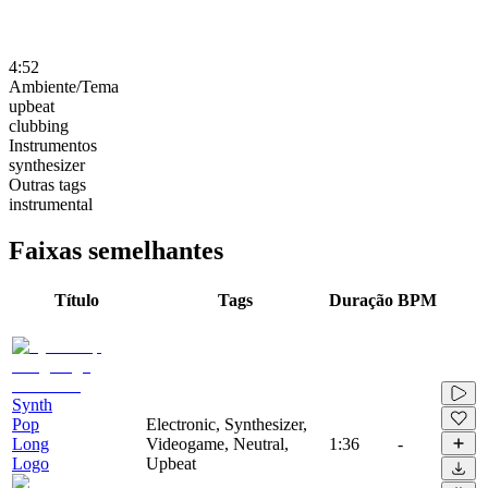
4:52
Ambiente/Tema
upbeat
clubbing
Instrumentos
synthesizer
Outras tags
instrumental
Faixas semelhantes
Título
Tags
Duração
BPM
Synth
Pop
Electronic, Synthesizer,
Long
Videogame, Neutral,
1:36
-
Logo
Upbeat