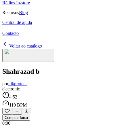
Rádios In-store
Recursos
Blog
Central de ajuda
Contacto
Voltar ao catálogo
Shahrazad b
por
nikproteus
electronic
4:52
110 BPM
Comprar faixa
0:00