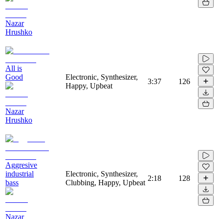
Nazar
Hrushko
All is
Good
Electronic, Synthesizer,
3:37
126
Happy, Upbeat
Nazar
Hrushko
Aggresive
industrial
Electronic, Synthesizer,
2:18
128
bass
Clubbing, Happy, Upbeat
Nazar