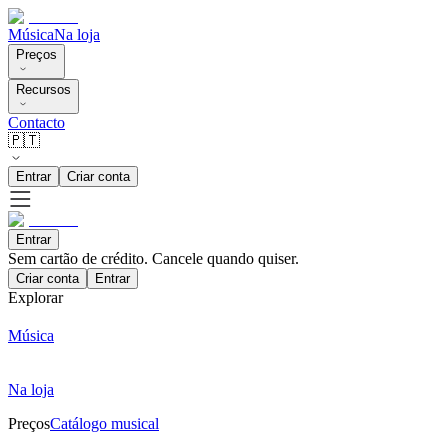
Música
Na loja
Preços
Recursos
Contacto
🇵🇹
Entrar
Criar conta
Entrar
Sem cartão de crédito. Cancele quando quiser.
Criar conta
Entrar
Explorar
Música
Na loja
Preços
Catálogo musical