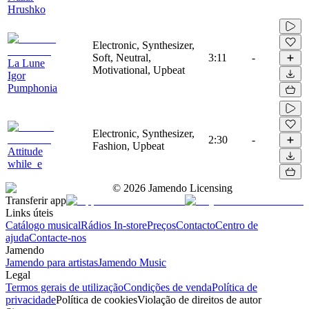
Hrushko
Electronic, Synthesizer,
Soft, Neutral,
3:11
-
La Lune
Motivational, Upbeat
Igor
Pumphonia
Electronic, Synthesizer,
2:30
-
Fashion, Upbeat
Attitude
while_e
©
2026
Jamendo Licensing
Transferir app
Links úteis
Catálogo musical
Rádios In-store
Preços
Contacto
Centro de
ajuda
Contacte-nos
Jamendo
Jamendo para artistas
Jamendo Music
Legal
Termos gerais de utilização
Condições de venda
Política de
privacidade
Política de cookies
Violação de direitos de autor