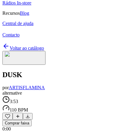
Rádios In-store
Recursos
Blog
Central de ajuda
Contacto
Voltar ao catálogo
DUSK
por
ARTISFLAMINA
alternative
3:53
110 BPM
Comprar faixa
0:00