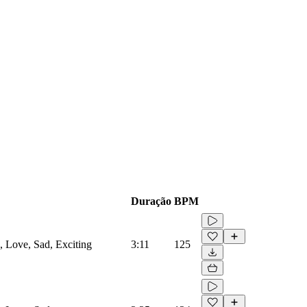
Duração
BPM
d, Love, Sad, Exciting
3:11
125