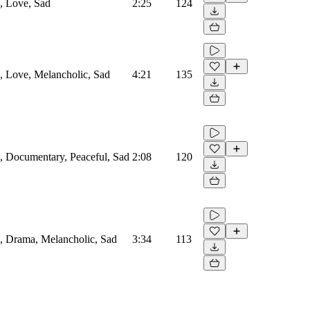
d, Love, Sad
2:25
124
no, Love, Melancholic, Sad
4:21
135
ed, Documentary, Peaceful, Sad
2:08
120
ed, Drama, Melancholic, Sad
3:34
113