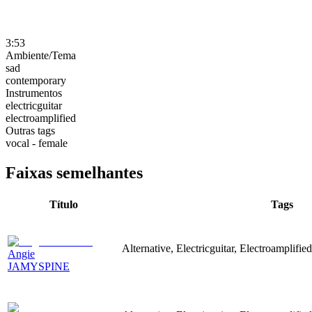
3:53
Ambiente/Tema
sad
contemporary
Instrumentos
electricguitar
electroamplified
Outras tags
vocal - female
Faixas semelhantes
Título
Tags
Alternative, Electricguitar, Electroamplifie
Angie
JAMYSPINE