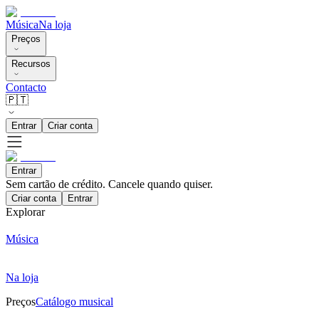
Música
Na loja
Preços
Recursos
Contacto
🇵🇹
Entrar
Criar conta
Entrar
Sem cartão de crédito. Cancele quando quiser.
Criar conta
Entrar
Explorar
Música
Na loja
Preços
Catálogo musical