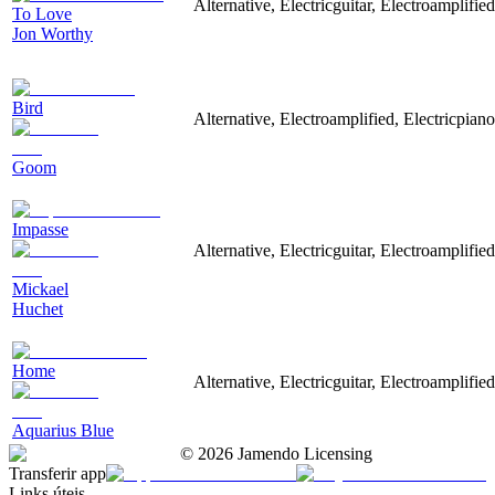
Alternative, Electricguitar, Electroamplifie
To Love
Jon Worthy
Bird
Alternative, Electroamplified, Electricpia
Goom
Impasse
Alternative, Electricguitar, Electroamplifi
Mickael
Huchet
Home
Alternative, Electricguitar, Electroamplifi
Aquarius Blue
©
2026
Jamendo Licensing
Transferir app
Links úteis