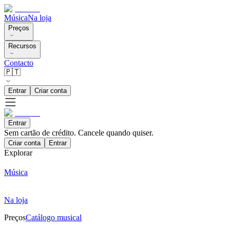
Música
Na loja
Preços
Recursos
Contacto
🇵🇹
Entrar
Criar conta
Entrar
Sem cartão de crédito. Cancele quando quiser.
Criar conta
Entrar
Explorar
Música
Na loja
Preços
Catálogo musical