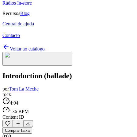
Rádios In-store
Recursos
Blog
Central de ajuda
Contacto
Voltar ao catálogo
Introduction (ballade)
por
Tom La Meche
rock
4:04
136 BPM
Content ID
Comprar faixa
0:00