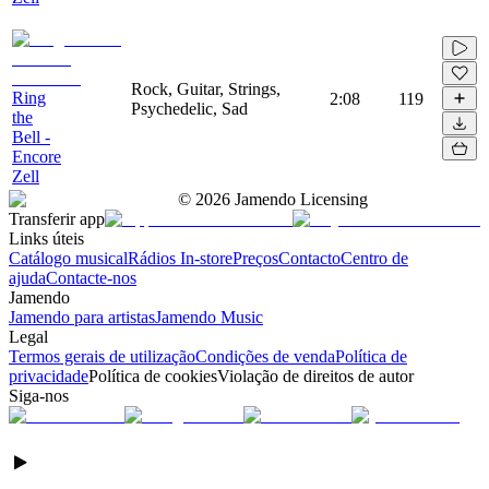
Rock, Guitar, Strings,
Ring
2:08
119
Psychedelic, Sad
the
Bell -
Encore
Zell
©
2026
Jamendo Licensing
Transferir app
Links úteis
Catálogo musical
Rádios In-store
Preços
Contacto
Centro de
ajuda
Contacte-nos
Jamendo
Jamendo para artistas
Jamendo Music
Legal
Termos gerais de utilização
Condições de venda
Política de
privacidade
Política de cookies
Violação de direitos de autor
Siga-nos