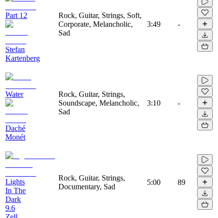
Part 12
Rock, Guitar, Strings, Soft,
Corporate, Melancholic,
3:49
-
Sad
Stefan
Kartenberg
Water
Rock, Guitar, Strings,
Soundscape, Melancholic,
3:10
-
Sad
Daché
Monét
Rock, Guitar, Strings,
Lights
5:00
89
Documentary, Sad
In The
Dark
9.6
Zell