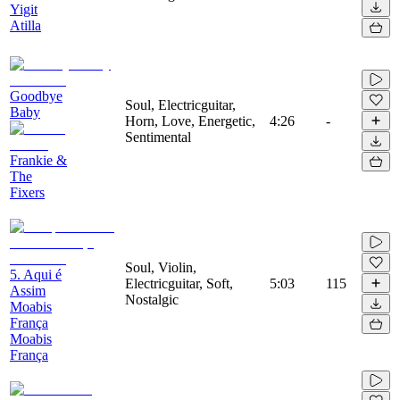
Yigit
Atilla
Goodbye
Soul, Electricguitar,
Baby
Horn, Love, Energetic,
4:26
-
Sentimental
Frankie &
The
Fixers
Soul, Violin,
5. Aqui é
Electricguitar, Soft,
5:03
115
Assim
Nostalgic
Moabis
França
Moabis
França