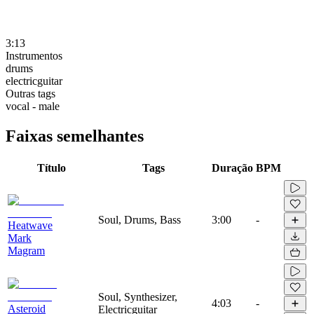
3:13
Instrumentos
drums
electricguitar
Outras tags
vocal - male
Faixas semelhantes
Título
Tags
Duração
BPM
Soul, Drums, Bass
3:00
-
Heatwave
Mark
Magram
Soul, Synthesizer,
4:03
-
Asteroid
Electricguitar