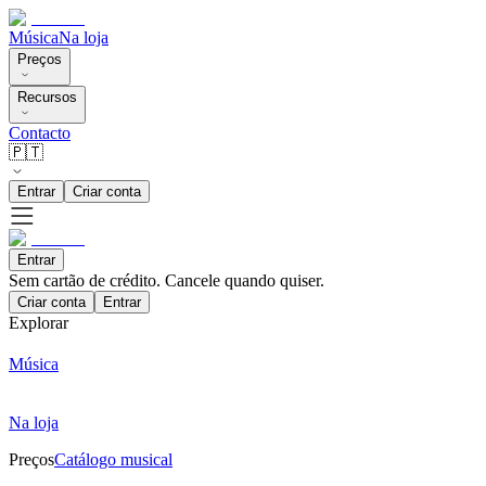
Música
Na loja
Preços
Recursos
Contacto
🇵🇹
Entrar
Criar conta
Entrar
Sem cartão de crédito. Cancele quando quiser.
Criar conta
Entrar
Explorar
Música
Na loja
Preços
Catálogo musical