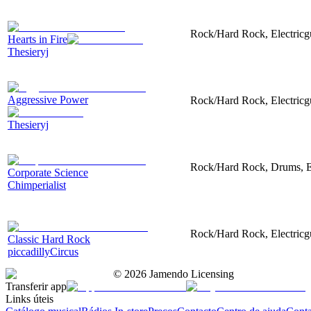
Rock/Hard Rock, Electricgui
Hearts in Fire
Thesieryj
Aggressive Power
Rock/Hard Rock, Electricgui
Thesieryj
Rock/Hard Rock, Drums, Ele
Corporate Science
Chimperialist
Rock/Hard Rock, Electricgui
Classic Hard Rock
piccadillyCircus
©
2026
Jamendo Licensing
Transferir app
Links úteis