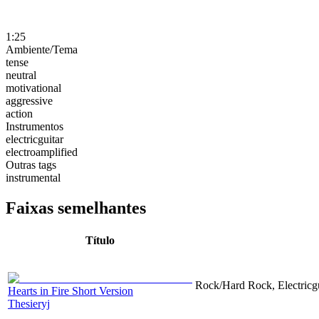
1:25
Ambiente/Tema
tense
neutral
motivational
aggressive
action
Instrumentos
electricguitar
electroamplified
Outras tags
instrumental
Faixas semelhantes
Título
Rock/Hard Rock, Electricgui
Hearts in Fire Short Version
Thesieryj