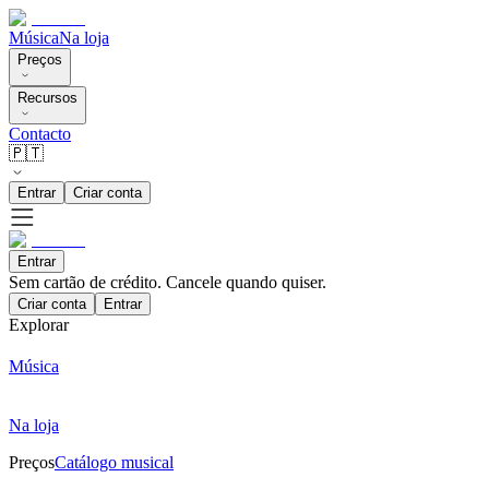
Música
Na loja
Preços
Recursos
Contacto
🇵🇹
Entrar
Criar conta
Entrar
Sem cartão de crédito. Cancele quando quiser.
Criar conta
Entrar
Explorar
Música
Na loja
Preços
Catálogo musical