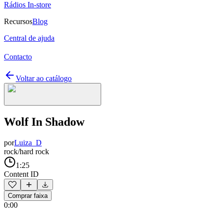
Rádios In-store
Recursos
Blog
Central de ajuda
Contacto
Voltar ao catálogo
Wolf In Shadow
por
Luiza_D
rock/hard rock
1:25
Content ID
Comprar faixa
0:00