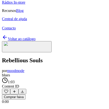
Rádios In-store
Recursos
Blog
Central de ajuda
Contacto
Voltar ao catálogo
Rebellious Souls
por
moodmode
blues
1:03
Content ID
Comprar faixa
0:00