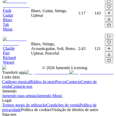
Funk
Blues, Guitar, Strings,
1:17
143
Guitar
Upbeat
Blues
Tak
Music
Blues, Strings,
Charlie
Acousticguitar, Soft, Retro,
2:43
121
Parr
Upbeat, Peaceful
Richard
Wiegel
©
2026
Jamendo Licensing
Transferir app
Links úteis
Catálogo musical
Rádios In-store
Preços
Contacto
Centro de
ajuda
Contacte-nos
Jamendo
Jamendo para artistas
Jamendo Music
Legal
Termos gerais de utilização
Condições de venda
Política de
privacidade
Política de cookies
Violação de direitos de autor
Siga-nos