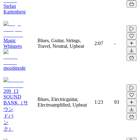
Stefan
Kartenberg
Magic
Blues, Guitar, Strings,
2:07
-
Whispers
Travel, Neutral, Upbeat
moodmode
209_13
SOUND
Blues, Electricguitar,
1:23
93
BANK（サ
Electroamplified, Upbeat
ウン
ドバ
ン
ク）