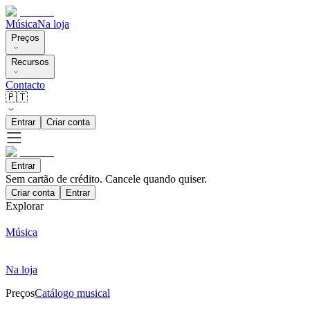
Música
Na loja
Preços
Recursos
Contacto
🇵🇹
Entrar
Criar conta
Entrar
Sem cartão de crédito. Cancele quando quiser.
Criar conta
Entrar
Explorar
Música
Na loja
Preços
Catálogo musical