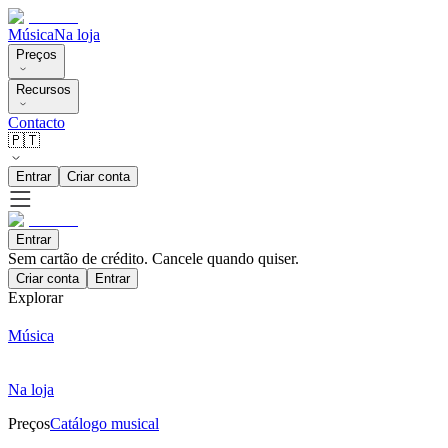
Música
Na loja
Preços
Recursos
Contacto
🇵🇹
Entrar
Criar conta
Entrar
Sem cartão de crédito. Cancele quando quiser.
Criar conta
Entrar
Explorar
Música
Na loja
Preços
Catálogo musical