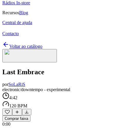
Rádios In-store
Recursos
Blog
Central de ajuda
Contacto
Voltar ao catálogo
Last Embrace
por
SoLaRiS
electronic/downtempo - experimental
4:42
120 BPM
Comprar faixa
0:00