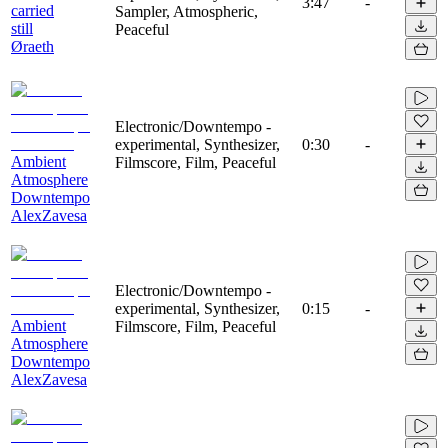
3:47
-
carried
Sampler, Atmospheric,
still
Peaceful
Øraeth
Electronic/Downtempo -
experimental, Synthesizer,
0:30
-
Ambient
Filmscore, Film, Peaceful
Atmosphere
Downtempo
AlexZavesa
Electronic/Downtempo -
experimental, Synthesizer,
0:15
-
Ambient
Filmscore, Film, Peaceful
Atmosphere
Downtempo
AlexZavesa