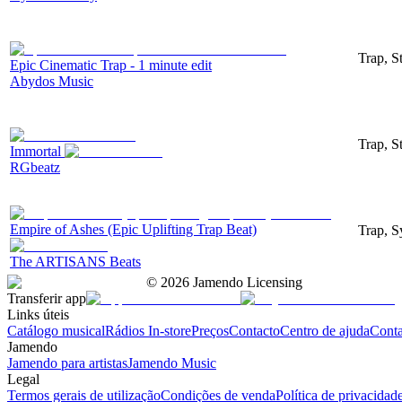
Trap, S
Epic Cinematic Trap - 1 minute edit
Abydos Music
Trap, S
Immortal
RGbeatz
Empire of Ashes (Epic Uplifting Trap Beat)
Trap, S
The ARTISANS Beats
©
2026
Jamendo Licensing
Transferir app
Links úteis
Catálogo musical
Rádios In-store
Preços
Contacto
Centro de ajuda
Conta
Jamendo
Jamendo para artistas
Jamendo Music
Legal
Termos gerais de utilização
Condições de venda
Política de privacidad