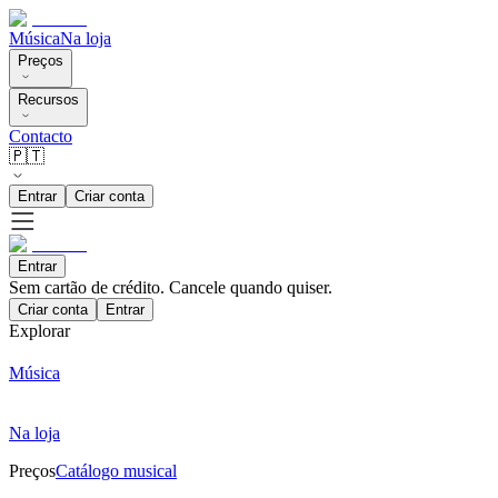
Música
Na loja
Preços
Recursos
Contacto
🇵🇹
Entrar
Criar conta
Entrar
Sem cartão de crédito. Cancele quando quiser.
Criar conta
Entrar
Explorar
Música
Na loja
Preços
Catálogo musical