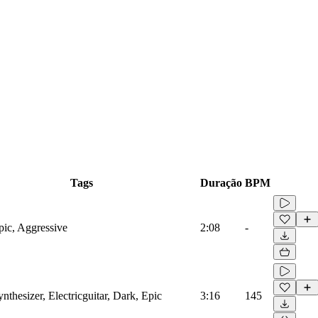
Tags
Duração
BPM
pic, Aggressive
2:08
-
ynthesizer, Electricguitar, Dark, Epic
3:16
145