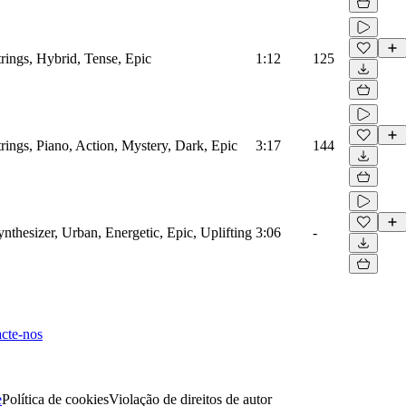
trings, Hybrid, Tense, Epic
1:12
125
trings, Piano, Action, Mystery, Dark, Epic
3:17
144
ynthesizer, Urban, Energetic, Epic, Uplifting
3:06
-
cte-nos
e
Política de cookies
Violação de direitos de autor