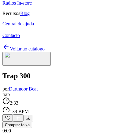
Rádios In-store
Recursos
Blog
Central de ajuda
Contacto
Voltar ao catálogo
Trap 300
por
Dartmoor Beat
trap
2:33
139 BPM
Comprar faixa
0:00