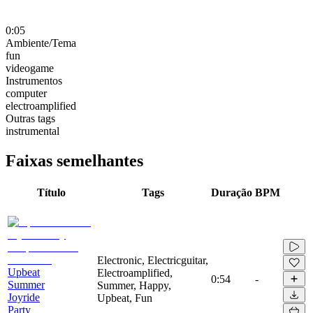
0:05
Ambiente/Tema
fun
videogame
Instrumentos
computer
electroamplified
Outras tags
instrumental
Faixas semelhantes
Título
Tags
Duração
BPM
Electronic, Electricguitar,
Upbeat
Electroamplified,
0:54
-
Summer
Summer, Happy,
Joyride
Upbeat, Fun
Party