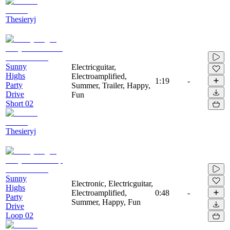
Thesieryj
Sunny
Electricguitar,
Highs
Electroamplified,
1:19
-
Party
Summer, Trailer, Happy,
Drive
Fun
Short 02
Thesieryj
Sunny
Electronic, Electricguitar,
Highs
Electroamplified,
0:48
-
Party
Summer, Happy, Fun
Drive
Loop 02