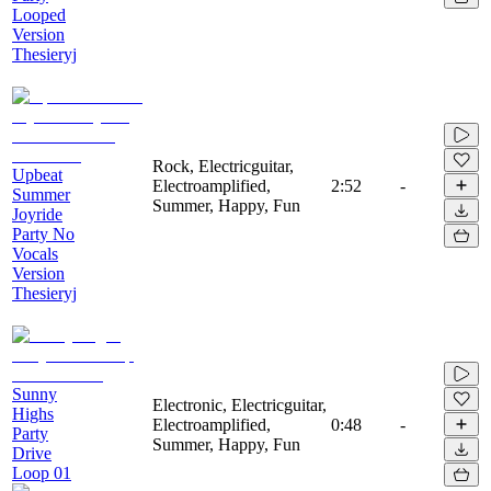
Looped
Version
Thesieryj
Rock, Electricguitar,
Upbeat
Electroamplified,
2:52
-
Summer
Summer, Happy, Fun
Joyride
Party No
Vocals
Version
Thesieryj
Sunny
Electronic, Electricguitar,
Highs
Electroamplified,
0:48
-
Party
Summer, Happy, Fun
Drive
Loop 01