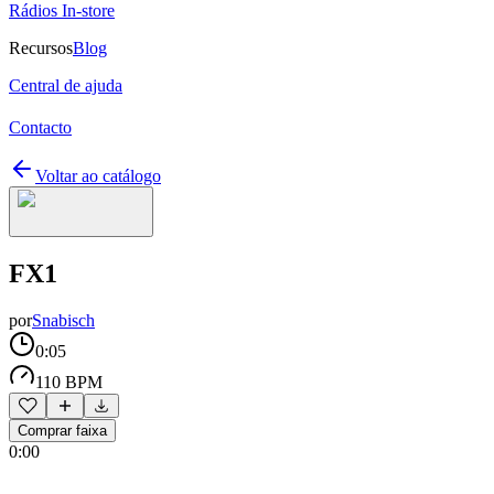
Rádios In-store
Recursos
Blog
Central de ajuda
Contacto
Voltar ao catálogo
FX1
por
Snabisch
0:05
110 BPM
Comprar faixa
0:00