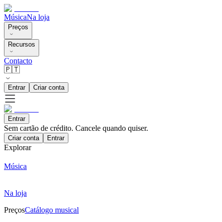
Música
Na loja
Preços
Recursos
Contacto
🇵🇹
Entrar
Criar conta
Entrar
Sem cartão de crédito. Cancele quando quiser.
Criar conta
Entrar
Explorar
Música
Na loja
Preços
Catálogo musical