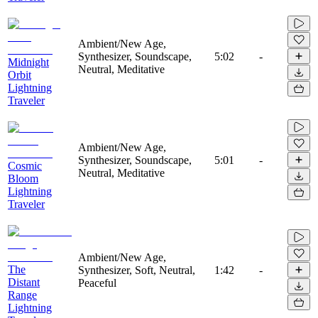
Ambient/New Age,
Synthesizer, Soundscape,
5:02
-
Midnight
Neutral, Meditative
Orbit
Lightning
Traveler
Ambient/New Age,
Synthesizer, Soundscape,
5:01
-
Cosmic
Neutral, Meditative
Bloom
Lightning
Traveler
Ambient/New Age,
The
Synthesizer, Soft, Neutral,
1:42
-
Distant
Peaceful
Range
Lightning