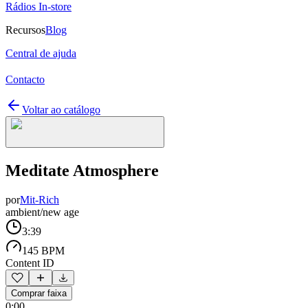
Rádios In-store
Recursos
Blog
Central de ajuda
Contacto
Voltar ao catálogo
Meditate Atmosphere
por
Mit-Rich
ambient/new age
3:39
145 BPM
Content ID
Comprar faixa
0:00