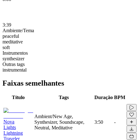
3:39
Ambiente/Tema
peaceful
meditative
soft
Instrumentos
synthesizer
Outras tags
instrumental
Faixas semelhantes
Título
Tags
Duração
BPM
Ambient/New Age,
Nova
Synthesizer, Soundscape,
3:50
-
Lights
Neutral, Meditative
Lightning
Traveler