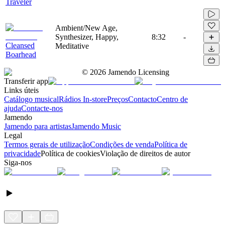
Traveler
Ambient/New Age,
Synthesizer, Happy,
8:32
-
Cleansed
Meditative
Boarhead
©
2026
Jamendo Licensing
Transferir app
Links úteis
Catálogo musical
Rádios In-store
Preços
Contacto
Centro de
ajuda
Contacte-nos
Jamendo
Jamendo para artistas
Jamendo Music
Legal
Termos gerais de utilização
Condições de venda
Política de
privacidade
Política de cookies
Violação de direitos de autor
Siga-nos