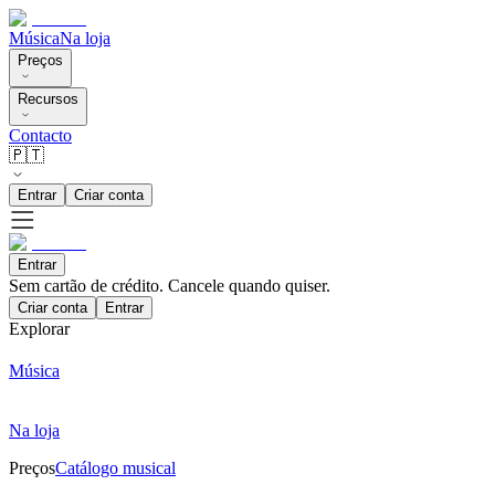
Música
Na loja
Preços
Recursos
Contacto
🇵🇹
Entrar
Criar conta
Entrar
Sem cartão de crédito. Cancele quando quiser.
Criar conta
Entrar
Explorar
Música
Na loja
Preços
Catálogo musical