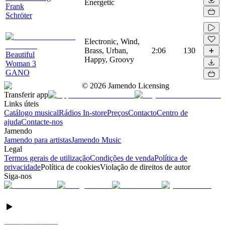
Energetic
Frank
Schröter
Electronic, Wind,
Brass, Urban,
2:06
130
Beautiful
Happy, Groovy
Woman 3
GANO
©
2026
Jamendo Licensing
Transferir app
Links úteis
Catálogo musical
Rádios In-store
Preços
Contacto
Centro de
ajuda
Contacte-nos
Jamendo
Jamendo para artistas
Jamendo Music
Legal
Termos gerais de utilização
Condições de venda
Política de
privacidade
Política de cookies
Violação de direitos de autor
Siga-nos