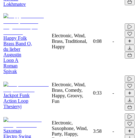
Lokhmatov
Electronic, Wind,
Happy Folk
Brass, Traditional,
0:08
-
Brass Band O,
Happy
du lieber
Augustin
Loop A
Roman
Spivak
Electronic, Wind,
Brass, Comedy,
0:33
-
Jackpot Funk
Happy, Groovy,
Action Loop
Fun
Thesieryj
Electronic,
Saxophone, Wind,
Saxoman
3:58
-
Party, Happy,
Electro Swing