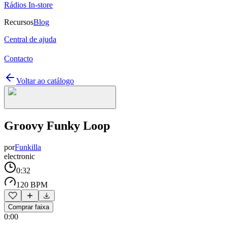
Rádios In-store
Recursos
Blog
Central de ajuda
Contacto
Voltar ao catálogo
Groovy Funky Loop
por
Funkilla
electronic
0:32
120 BPM
Comprar faixa
0:00