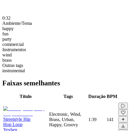
0:32
Ambiente/Tema
happy
fun
party
commercial
Instrumentos
wind
brass
Outras tags
instrumental
Faixas semelhantes
Título
Tags
Duração
BPM
Electronic, Wind,
Streetstyle Hip
Brass, Urban,
1:39
141
Hop Loop
Happy, Groovy
Yevhen