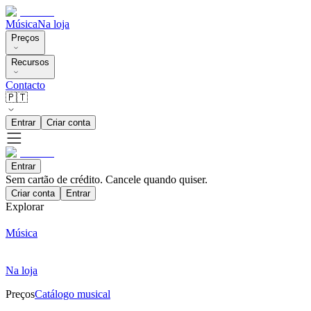
Música
Na loja
Preços
Recursos
Contacto
🇵🇹
Entrar
Criar conta
Entrar
Sem cartão de crédito. Cancele quando quiser.
Criar conta
Entrar
Explorar
Música
Na loja
Preços
Catálogo musical