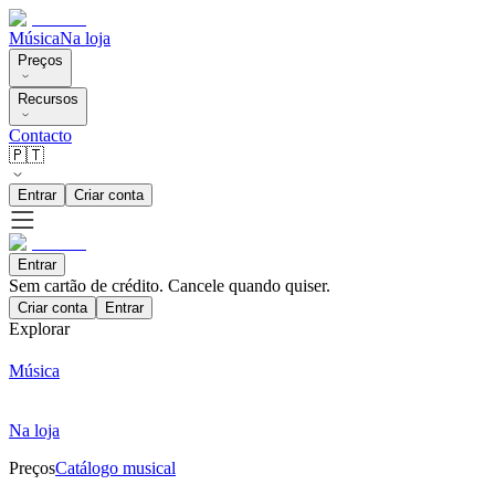
Música
Na loja
Preços
Recursos
Contacto
🇵🇹
Entrar
Criar conta
Entrar
Sem cartão de crédito. Cancele quando quiser.
Criar conta
Entrar
Explorar
Música
Na loja
Preços
Catálogo musical