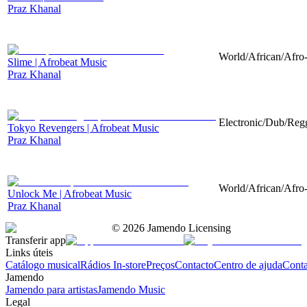
Praz Khanal
World/African/Afro-
Slime | Afrobeat Music
Praz Khanal
Electronic/Dub/Regg
Tokyo Revengers | Afrobeat Music
Praz Khanal
World/African/Afro-
Unlock Me | Afrobeat Music
Praz Khanal
©
2026
Jamendo Licensing
Transferir app
Links úteis
Catálogo musical
Rádios In-store
Preços
Contacto
Centro de ajuda
Conta
Jamendo
Jamendo para artistas
Jamendo Music
Legal