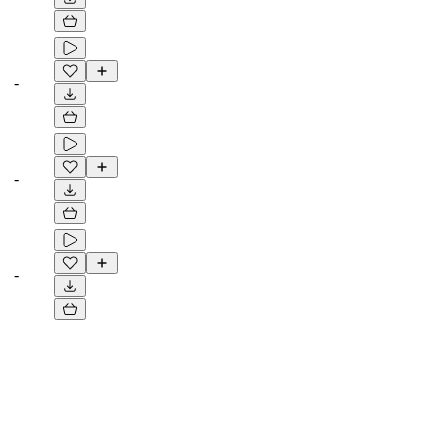
-
-
-