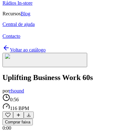
Rádios In-store
Recursos
Blog
Central de ajuda
Contacto
Voltar ao catálogo
Uplifting Business Work 60s
por
rfsound
0:56
116 BPM
Comprar faixa
0:00