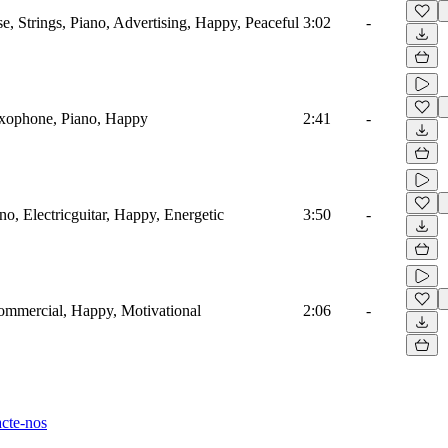
, Strings, Piano, Advertising, Happy, Peaceful
3:02
-
axophone, Piano, Happy
2:41
-
no, Electricguitar, Happy, Energetic
3:50
-
Commercial, Happy, Motivational
2:06
-
cte-nos