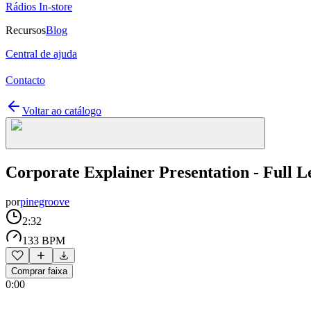
Rádios In-store
Recursos
Blog
Central de ajuda
Contacto
Voltar ao catálogo
Corporate Explainer Presentation - Full L
por
pinegroove
2:32
133 BPM
Comprar faixa
0:00