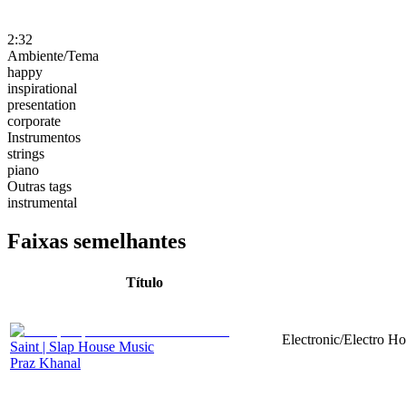
2:32
Ambiente/Tema
happy
inspirational
presentation
corporate
Instrumentos
strings
piano
Outras tags
instrumental
Faixas semelhantes
Título
Electronic/Electro Ho
Saint | Slap House Music
Praz Khanal