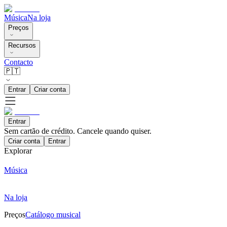
Música
Na loja
Preços
Recursos
Contacto
🇵🇹
Entrar
Criar conta
Entrar
Sem cartão de crédito. Cancele quando quiser.
Criar conta
Entrar
Explorar
Música
Na loja
Preços
Catálogo musical