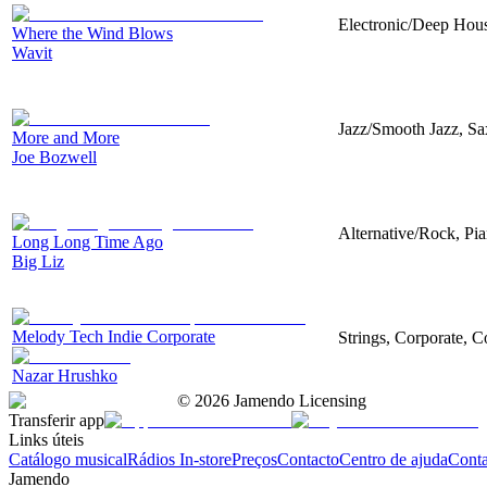
Electronic/Deep House
Where the Wind Blows
Wavit
Jazz/Smooth Jazz, S
More and More
Joe Bozwell
Alternative/Rock, Pia
Long Long Time Ago
Big Liz
Melody Tech Indie Corporate
Strings, Corporate, 
Nazar Hrushko
©
2026
Jamendo Licensing
Transferir app
Links úteis
Catálogo musical
Rádios In-store
Preços
Contacto
Centro de ajuda
Conta
Jamendo