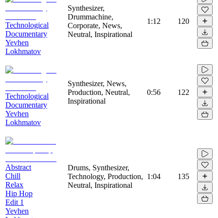
Synthesizer,
Drummachine,
1:12
120
Technological
Corporate, News,
Documentary
Neutral, Inspirational
Yevhen
Lokhmatov
Synthesizer, News,
Production, Neutral,
0:56
122
Technological
Inspirational
Documentary
Yevhen
Lokhmatov
Abstract
Drums, Synthesizer,
Chill
Technology, Production,
1:04
135
Relax
Neutral, Inspirational
Hip Hop
Edit 1
Yevhen