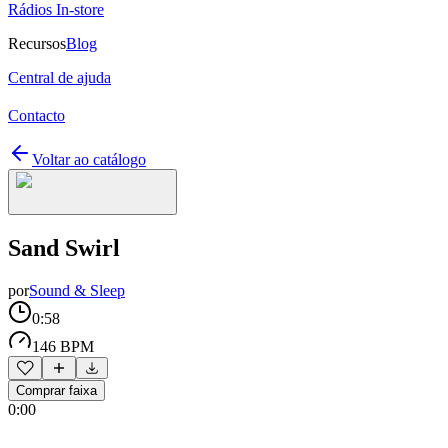
Rádios In-store
Recursos
Blog
Central de ajuda
Contacto
Voltar ao catálogo
Sand Swirl
por
Sound & Sleep
0:58
146 BPM
Comprar faixa
0:00