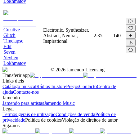
Lokhmatov
Creative
Electronic, Synthesizer,
Glitch
Abstract, Neutral,
2:35
140
Timelapse
Inspirational
Edit
Seven
Yevhen
Lokhmatov
©
2026
Jamendo Licensing
Transferir app
Links úteis
Catálogo musical
Rádios In-store
Preços
Contacto
Centro de
ajuda
Contacte-nos
Jamendo
Jamendo para artistas
Jamendo Music
Legal
Termos gerais de utilização
Condições de venda
Política de
privacidade
Política de cookies
Violação de direitos de autor
Siga-nos