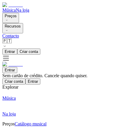
Música
Na loja
Preços
Recursos
Contacto
🇵🇹
Entrar
Criar conta
Entrar
Sem cartão de crédito. Cancele quando quiser.
Criar conta
Entrar
Explorar
Música
Na loja
Preços
Catálogo musical