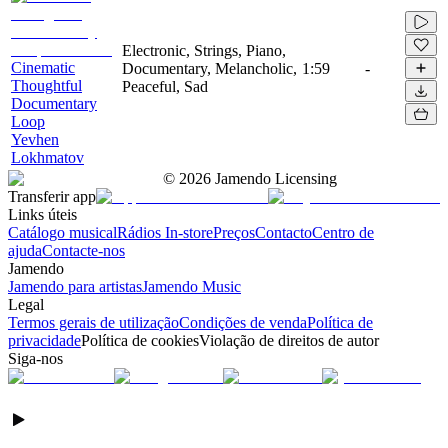
Electronic, Strings, Piano,
Cinematic
Documentary, Melancholic,
1:59
-
Thoughtful
Peaceful, Sad
Documentary
Loop
Yevhen
Lokhmatov
©
2026
Jamendo Licensing
Transferir app
Links úteis
Catálogo musical
Rádios In-store
Preços
Contacto
Centro de
ajuda
Contacte-nos
Jamendo
Jamendo para artistas
Jamendo Music
Legal
Termos gerais de utilização
Condições de venda
Política de
privacidade
Política de cookies
Violação de direitos de autor
Siga-nos