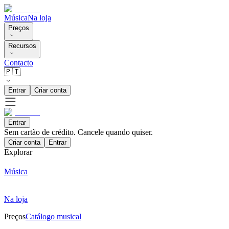
Música
Na loja
Preços
Recursos
Contacto
🇵🇹
Entrar
Criar conta
Entrar
Sem cartão de crédito. Cancele quando quiser.
Criar conta
Entrar
Explorar
Música
Na loja
Preços
Catálogo musical