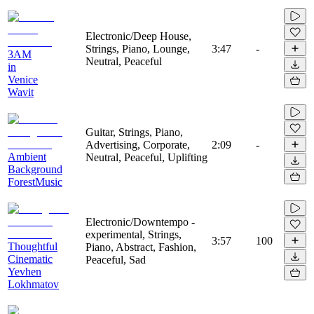
Electronic/Deep House,
Strings, Piano, Lounge,
3:47
-
3AM
Neutral, Peaceful
in
Venice
Wavit
Guitar, Strings, Piano,
Advertising, Corporate,
2:09
-
Ambient
Neutral, Peaceful, Uplifting
Background
ForestMusic
Electronic/Downtempo -
experimental, Strings,
3:57
100
Thoughtful
Piano, Abstract, Fashion,
Cinematic
Peaceful, Sad
Yevhen
Lokhmatov