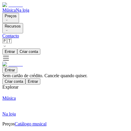
Música
Na loja
Preços
Recursos
Contacto
🇵🇹
Entrar
Criar conta
Entrar
Sem cartão de crédito. Cancele quando quiser.
Criar conta
Entrar
Explorar
Música
Na loja
Preços
Catálogo musical