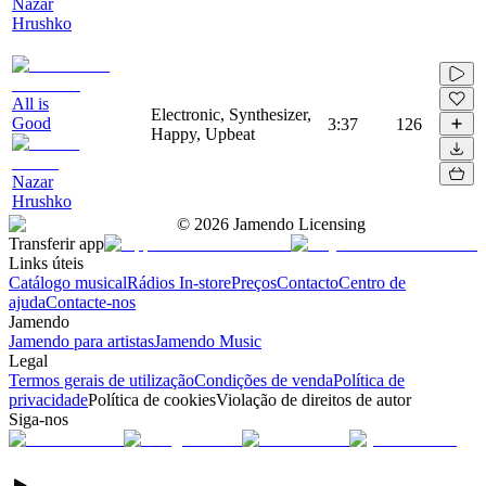
Nazar
Hrushko
All is
Electronic, Synthesizer,
Good
3:37
126
Happy, Upbeat
Nazar
Hrushko
©
2026
Jamendo Licensing
Transferir app
Links úteis
Catálogo musical
Rádios In-store
Preços
Contacto
Centro de
ajuda
Contacte-nos
Jamendo
Jamendo para artistas
Jamendo Music
Legal
Termos gerais de utilização
Condições de venda
Política de
privacidade
Política de cookies
Violação de direitos de autor
Siga-nos