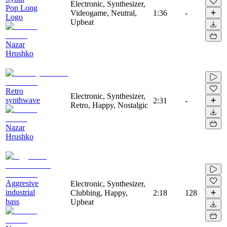
Electronic, Synthesizer,
Pop Long
Videogame, Neutral,
1:36
-
Logo
Upbeat
Nazar
Hrushko
Retro
Electronic, Synthesizer,
synthwave
2:31
-
Retro, Happy, Nostalgic
Nazar
Hrushko
Aggresive
Electronic, Synthesizer,
industrial
Clubbing, Happy,
2:18
128
bass
Upbeat