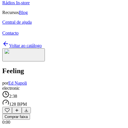
Rádios In-store
Recursos
Blog
Central de ajuda
Contacto
Voltar ao catálogo
Feeling
por
Ed Napoli
electronic
2:38
128 BPM
Comprar faixa
0:00