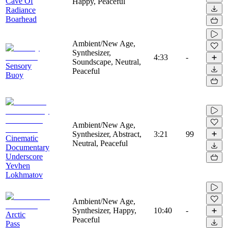
Cave Of
Happy, Peaceful
Radiance
Boarhead
Ambient/New Age,
Synthesizer,
4:33
-
Soundscape, Neutral,
Sensory
Peaceful
Buoy
Ambient/New Age,
Synthesizer, Abstract,
3:21
99
Cinematic
Neutral, Peaceful
Documentary
Underscore
Yevhen
Lokhmatov
Ambient/New Age,
Synthesizer, Happy,
10:40
-
Arctic
Peaceful
Pass