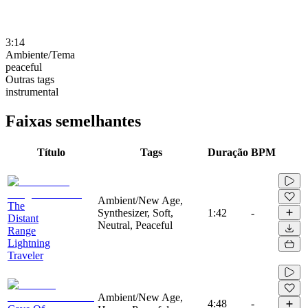
3:14
Ambiente/Tema
peaceful
Outras tags
instrumental
Faixas semelhantes
Título
Tags
Duração
BPM
Ambient/New Age,
The
Synthesizer, Soft,
1:42
-
Distant
Neutral, Peaceful
Range
Lightning
Traveler
Ambient/New Age,
4:48
-