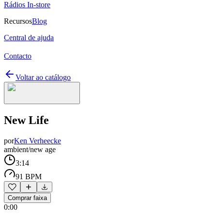
Rádios In-store
Recursos
Blog
Central de ajuda
Contacto
Voltar ao catálogo
New Life
por
Ken Verheecke
ambient/new age
3:14
91 BPM
Comprar faixa
0:00