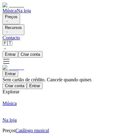
Música
Na loja
Preços
Recursos
Contacto
🇵🇹
Entrar
Criar conta
Entrar
Sem cartão de crédito. Cancele quando quiser.
Criar conta
Entrar
Explorar
Música
Na loja
Preços
Catálogo musical