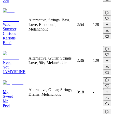
Zell
Alternative, Strings, Bass,
Wild
Love, Emotional,
2:54
128
Summer
Melancholic
Christos
Kariotis
Band
Alternative, Guitar, Strings,
2:36
129
Need
Love, 90s, Melancholic
You
JAMYSPINE
Alternative, Guitar, Strings,
My
3:18
-
Drama, Melancholic
Sweet
Mr
Peel