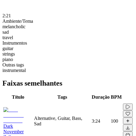
2:21
Ambiente/Tema
melancholic
sad
travel
Instrumentos
guitar
strings
piano
Outras tags
instrumental
Faixas semelhantes
Título
Tags
Duração
BPM
Alternative, Guitar, Bass,
3:24
100
Sad
Dark
November