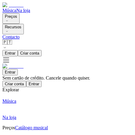
Música
Na loja
Preços
Recursos
Contacto
🇵🇹
Entrar
Criar conta
Entrar
Sem cartão de crédito. Cancele quando quiser.
Criar conta
Entrar
Explorar
Música
Na loja
Preços
Catálogo musical