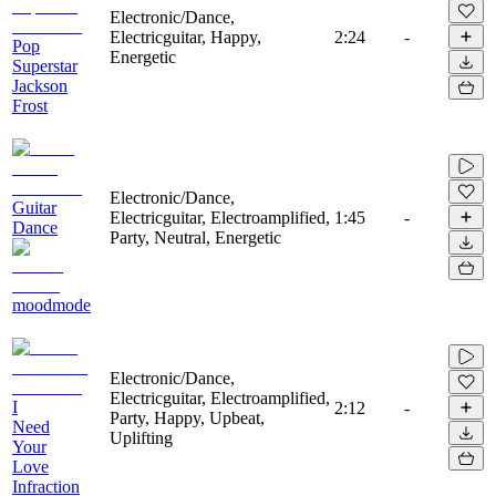
Electronic/Dance,
Electricguitar, Happy,
2:24
-
Pop
Energetic
Superstar
Jackson
Frost
Electronic/Dance,
Guitar
Electricguitar, Electroamplified,
1:45
-
Dance
Party, Neutral, Energetic
moodmode
Electronic/Dance,
Electricguitar, Electroamplified,
I
2:12
-
Party, Happy, Upbeat,
Need
Uplifting
Your
Love
Infraction