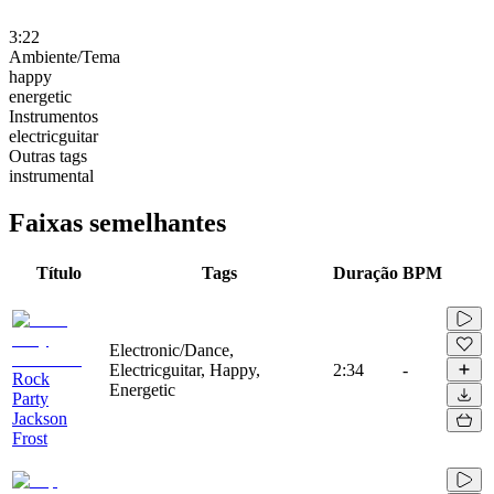
3:22
Ambiente/Tema
happy
energetic
Instrumentos
electricguitar
Outras tags
instrumental
Faixas semelhantes
Título
Tags
Duração
BPM
Electronic/Dance,
Electricguitar, Happy,
2:34
-
Rock
Energetic
Party
Jackson
Frost