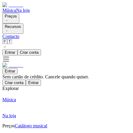
Música
Na loja
Preços
Recursos
Contacto
🇵🇹
Entrar
Criar conta
Entrar
Sem cartão de crédito. Cancele quando quiser.
Criar conta
Entrar
Explorar
Música
Na loja
Preços
Catálogo musical