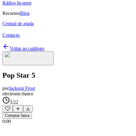
Rádios In-store
Recursos
Blog
Central de ajuda
Contacto
Voltar ao catálogo
Pop Star 5
por
Jackson Frost
electronic/dance
3:22
Comprar faixa
0:00