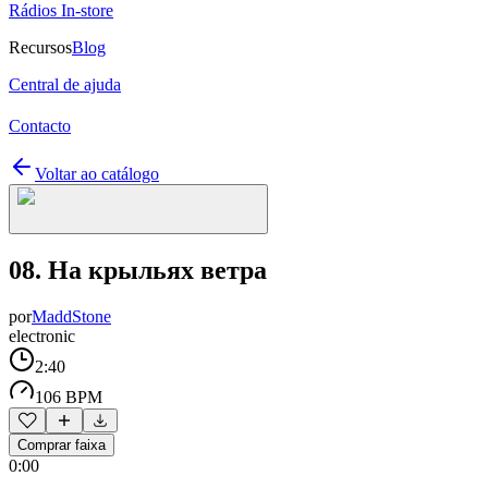
Rádios In-store
Recursos
Blog
Central de ajuda
Contacto
Voltar ao catálogo
08. На крыльях ветра
por
MaddStone
electronic
2:40
106 BPM
Comprar faixa
0:00