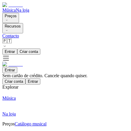
Música
Na loja
Preços
Recursos
Contacto
🇵🇹
Entrar
Criar conta
Entrar
Sem cartão de crédito. Cancele quando quiser.
Criar conta
Entrar
Explorar
Música
Na loja
Preços
Catálogo musical