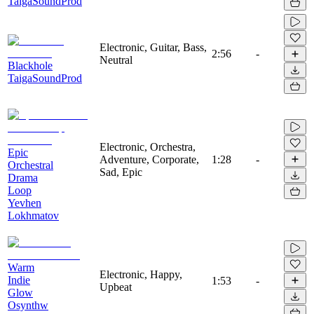
TaigaSoundProd
Electronic, Guitar, Bass,
2:56
-
Neutral
Blackhole
TaigaSoundProd
Electronic, Orchestra,
Epic
Adventure, Corporate,
1:28
-
Orchestral
Sad, Epic
Drama
Loop
Yevhen
Lokhmatov
Warm
Electronic, Happy,
Indie
1:53
-
Upbeat
Glow
Osynthw