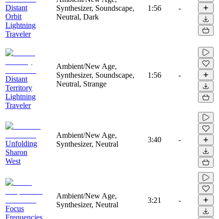
Distant
Synthesizer, Soundscape,
1:56
-
Orbit
Neutral, Dark
Lightning
Traveler
Ambient/New Age,
Synthesizer, Soundscape,
1:56
-
Distant
Neutral, Strange
Territory
Lightning
Traveler
Ambient/New Age,
3:40
-
Unfolding
Synthesizer, Neutral
Sharon
West
Ambient/New Age,
3:21
-
Synthesizer, Neutral
Focus
Frequencies