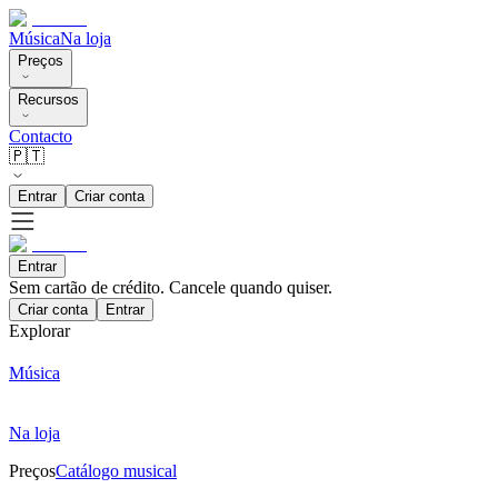
Música
Na loja
Preços
Recursos
Contacto
🇵🇹
Entrar
Criar conta
Entrar
Sem cartão de crédito. Cancele quando quiser.
Criar conta
Entrar
Explorar
Música
Na loja
Preços
Catálogo musical