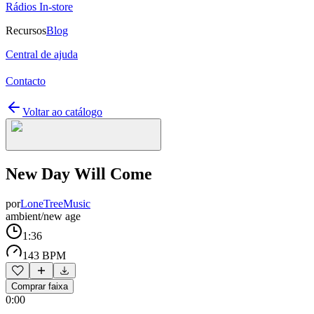
Rádios In-store
Recursos
Blog
Central de ajuda
Contacto
Voltar ao catálogo
New Day Will Come
por
LoneTreeMusic
ambient/new age
1:36
143 BPM
Comprar faixa
0:00