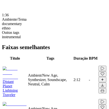
1:36
Ambiente/Tema
documentary
ethno
Outras tags
instrumental
Faixas semelhantes
Título
Tags
Duração
BPM
Ambient/New Age,
Synthesizer, Soundscape,
2:12
-
Distant
Neutral, Calm
Planet
Lightning
Traveler
Ambient/New Age,