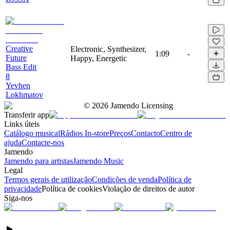
Creative
Electronic, Synthesizer,
1:09
-
Future
Happy, Energetic
Bass Edit
8
Yevhen
Lokhmatov
©
2026
Jamendo Licensing
Transferir app
Links úteis
Catálogo musical
Rádios In-store
Preços
Contacto
Centro de
ajuda
Contacte-nos
Jamendo
Jamendo para artistas
Jamendo Music
Legal
Termos gerais de utilização
Condições de venda
Política de
privacidade
Política de cookies
Violação de direitos de autor
Siga-nos