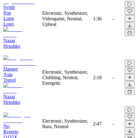
Synth
Pop
Electronic, Synthesizer,
Long
Videogame, Neutral,
1:36
-
Logo
Upbeat
Nazar
Hrushko
Danger
Electronic, Synthesizer,
Asia
Clubbing, Neutral,
2:18
-
Travel
Energetic
Nazar
Hrushko
Electronic, Synthesizer,
2:47
-
No
Bass, Neutral
Regrets
DJ35X