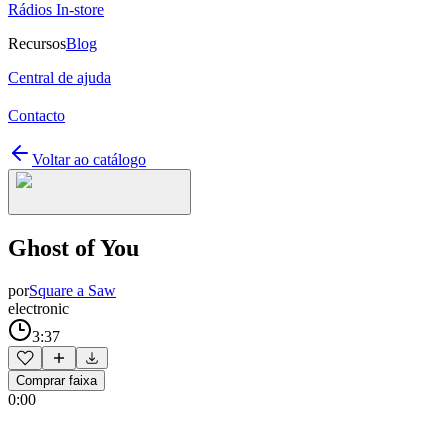
Rádios In-store
Recursos
Blog
Central de ajuda
Contacto
Voltar ao catálogo
Ghost of You
por
Square a Saw
electronic
3:37
Comprar faixa
0:00