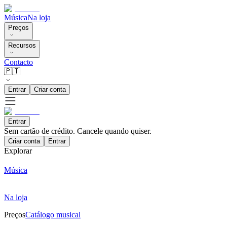
Música
Na loja
Preços
Recursos
Contacto
🇵🇹
Entrar
Criar conta
Entrar
Sem cartão de crédito. Cancele quando quiser.
Criar conta
Entrar
Explorar
Música
Na loja
Preços
Catálogo musical