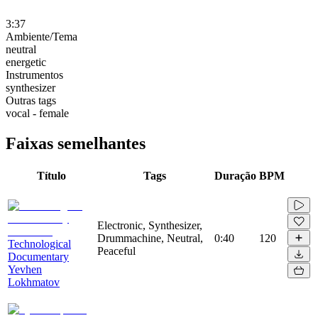
3:37
Ambiente/Tema
neutral
energetic
Instrumentos
synthesizer
Outras tags
vocal - female
Faixas semelhantes
Título
Tags
Duração
BPM
Electronic, Synthesizer,
Drummachine, Neutral,
0:40
120
Technological
Peaceful
Documentary
Yevhen
Lokhmatov