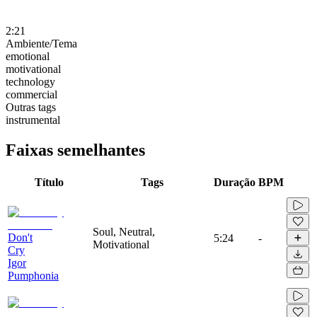
2:21
Ambiente/Tema
emotional
motivational
technology
commercial
Outras tags
instrumental
Faixas semelhantes
Título
Tags
Duração
BPM
Soul, Neutral,
Don't
5:24
-
Motivational
Cry
Igor
Pumphonia