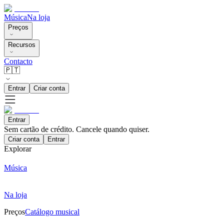
Música
Na loja
Preços
Recursos
Contacto
🇵🇹
Entrar
Criar conta
Entrar
Sem cartão de crédito. Cancele quando quiser.
Criar conta
Entrar
Explorar
Música
Na loja
Preços
Catálogo musical