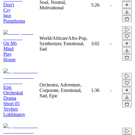
Soul, Neutral,
Don't
5:26
-
Motivational
Cry
Igor
Pumphonia
World/African/Afro-Pop,
On My
Synthesizer, Emotional,
3:02
-
Mind
Sad
Play
House
Orchestra, Adventure,
Epic
Corporate, Emotional,
1:36
-
Orchestral
Sad, Epic
Drama
Short 05
Yevhen
Lokhmatov