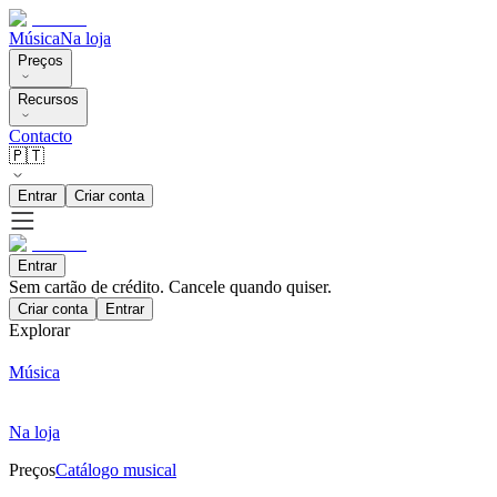
Música
Na loja
Preços
Recursos
Contacto
🇵🇹
Entrar
Criar conta
Entrar
Sem cartão de crédito. Cancele quando quiser.
Criar conta
Entrar
Explorar
Música
Na loja
Preços
Catálogo musical