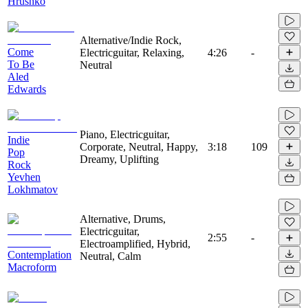
Hrushko
Alternative/Indie Rock,
Come
Electricguitar, Relaxing,
4:26
-
To Be
Neutral
Aled
Edwards
Piano, Electricguitar,
Indie
Corporate, Neutral, Happy,
3:18
109
Pop
Dreamy, Uplifting
Rock
Yevhen
Lokhmatov
Alternative, Drums,
Electricguitar,
2:55
-
Electroamplified, Hybrid,
Contemplation
Neutral, Calm
Macroform