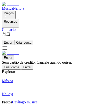
Música
Na loja
Preços
Recursos
Contacto
🇵🇹
Entrar
Criar conta
Entrar
Sem cartão de crédito. Cancele quando quiser.
Criar conta
Entrar
Explorar
Música
Na loja
Preços
Catálogo musical