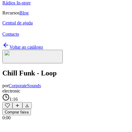
Rádios In-store
Recursos
Blog
Central de ajuda
Contacto
Voltar ao catálogo
Chill Funk - Loop
por
CorporateSounds
electronic
1:16
Comprar faixa
0:00