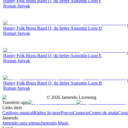
Happy Folk Brass Band O, du lieber Augustin Loop F
Roman Spivak
Happy Folk Brass Band O, du lieber Augustin Loop D
Roman Spivak
Happy Folk Brass Band O, du lieber Augustin Loop E
Roman Spivak
Happy Folk Brass Band O, du lieber Augustin Loop B
Roman Spivak
©
2026
Jamendo Licensing
Transferir app
Links úteis
Catálogo musical
Rádios In-store
Preços
Contacto
Centro de ajuda
Conta
Jamendo
Jamendo para artistas
Jamendo Music