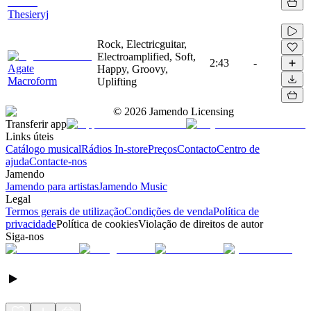
Thesieryj
Rock, Electricguitar,
Electroamplified, Soft,
2:43
-
Agate
Happy, Groovy,
Macroform
Uplifting
©
2026
Jamendo Licensing
Transferir app
Links úteis
Catálogo musical
Rádios In-store
Preços
Contacto
Centro de
ajuda
Contacte-nos
Jamendo
Jamendo para artistas
Jamendo Music
Legal
Termos gerais de utilização
Condições de venda
Política de
privacidade
Política de cookies
Violação de direitos de autor
Siga-nos