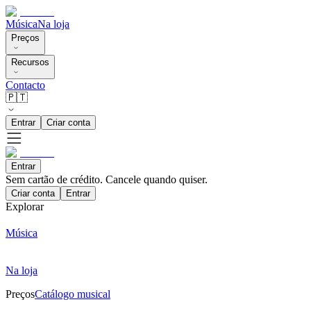
Música
Na loja
Preços
Recursos
Contacto
🇵🇹
Entrar
Criar conta
Entrar
Sem cartão de crédito. Cancele quando quiser.
Criar conta
Entrar
Explorar
Música
Na loja
Preços
Catálogo musical