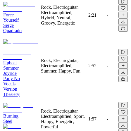
Rock, Electricguitar,
Electroamplified,
Force
2:21
-
Hybrid, Neutral,
Yourself
Groovy, Energetic
Serge
Quadrado
Rock, Electricguitar,
Upbeat
Electroamplified,
2:52
-
Summer
Summer, Happy, Fun
Joyride
Party No
Vocals
Version
Thesieryj
Rock, Electricguitar,
Burning
Electroamplified, Sport,
1:57
-
Steel
Happy, Energetic,
Powerful