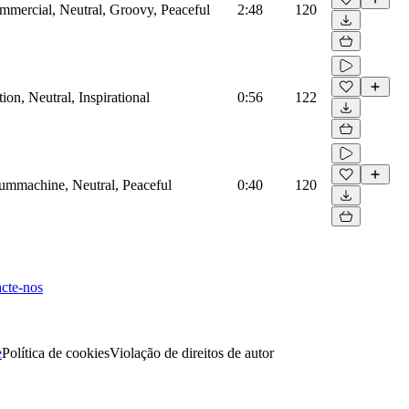
mmercial, Neutral, Groovy, Peaceful
2:48
120
on, Neutral, Inspirational
0:56
122
rummachine, Neutral, Peaceful
0:40
120
cte-nos
e
Política de cookies
Violação de direitos de autor