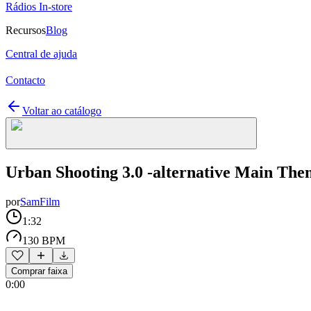
Rádios In-store
Recursos
Blog
Central de ajuda
Contacto
Voltar ao catálogo
Urban Shooting 3.0 -alternative Main The
por
SamFilm
1:32
130 BPM
Comprar faixa
0:00