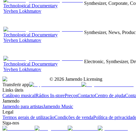
Synthesizer, Corporate, Co
Technological Documentary
Yevhen Lokhmatov
Synthesizer, News, Producti
Technological Documentary
Yevhen Lokhmatov
Electronic, Synthesizer, D
Technological Documentary
Yevhen Lokhmatov
©
2026
Jamendo Licensing
Transferir app
Links úteis
Catálogo musical
Rádios In-store
Preços
Contacto
Centro de ajuda
Conta
Jamendo
Jamendo para artistas
Jamendo Music
Legal
Termos gerais de utilização
Condições de venda
Política de privacidad
Siga-nos