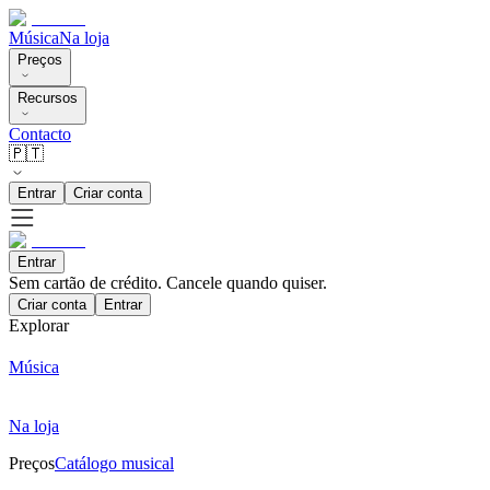
Música
Na loja
Preços
Recursos
Contacto
🇵🇹
Entrar
Criar conta
Entrar
Sem cartão de crédito. Cancele quando quiser.
Criar conta
Entrar
Explorar
Música
Na loja
Preços
Catálogo musical