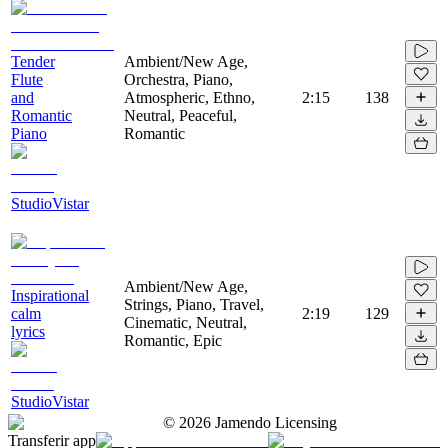
Tender
Ambient/New Age,
Flute
Orchestra, Piano,
and
Atmospheric, Ethno,
2:15
138
Romantic
Neutral, Peaceful,
Piano
Romantic
StudioVistar
Ambient/New Age,
Inspirational
Strings, Piano, Travel,
calm
2:19
129
Cinematic, Neutral,
lyrics
Romantic, Epic
StudioVistar
©
2026
Jamendo Licensing
Transferir app