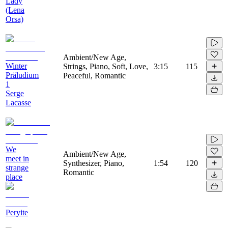
Lady
(Lena
Orsa)
Ambient/New Age,
Winter
Strings, Piano, Soft, Love,
3:15
115
Präludium
Peaceful, Romantic
1
Serge
Lacasse
We
Ambient/New Age,
meet in
Synthesizer, Piano,
1:54
120
strange
Romantic
place
Peryite