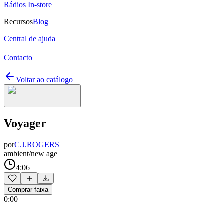
Rádios In-store
Recursos
Blog
Central de ajuda
Contacto
Voltar ao catálogo
Voyager
por
C.J.ROGERS
ambient/new age
4:06
Comprar faixa
0:00