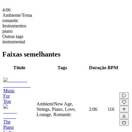
4:06
Ambiente/Tema
romantic
Instrumentos
piano
Outras tags
instrumental
Faixas semelhantes
Título
Tags
Duração
BPM
Music
For
You
Ambient/New Age,
Strings, Piano, Love,
2:06
116
Lounge, Romantic
The
Piano