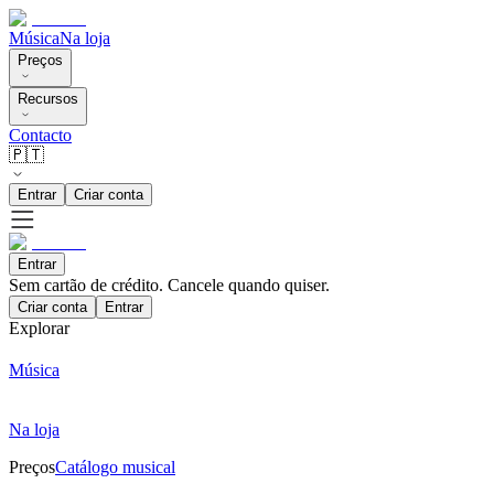
Música
Na loja
Preços
Recursos
Contacto
🇵🇹
Entrar
Criar conta
Entrar
Sem cartão de crédito. Cancele quando quiser.
Criar conta
Entrar
Explorar
Música
Na loja
Preços
Catálogo musical