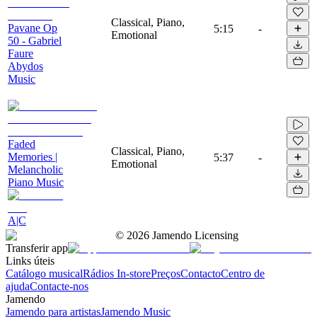
Classical, Piano,
Pavane Op
5:15
-
Emotional
50 - Gabriel
Faure
Abydos
Music
Faded
Classical, Piano,
Memories |
5:37
-
Emotional
Melancholic
Piano Music
A|C
©
2026
Jamendo Licensing
Transferir app
Links úteis
Catálogo musical
Rádios In-store
Preços
Contacto
Centro de
ajuda
Contacte-nos
Jamendo
Jamendo para artistas
Jamendo Music