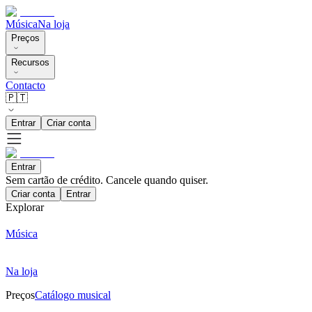
Música
Na loja
Preços
Recursos
Contacto
🇵🇹
Entrar
Criar conta
Entrar
Sem cartão de crédito. Cancele quando quiser.
Criar conta
Entrar
Explorar
Música
Na loja
Preços
Catálogo musical