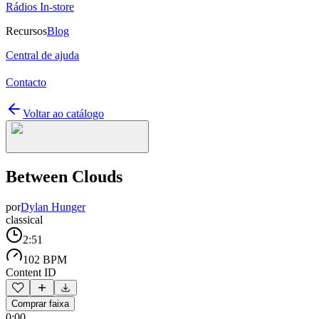
Rádios In-store
Recursos
Blog
Central de ajuda
Contacto
Voltar ao catálogo
Between Clouds
por
Dylan Hunger
classical
2:51
102 BPM
Content ID
Comprar faixa
0:00